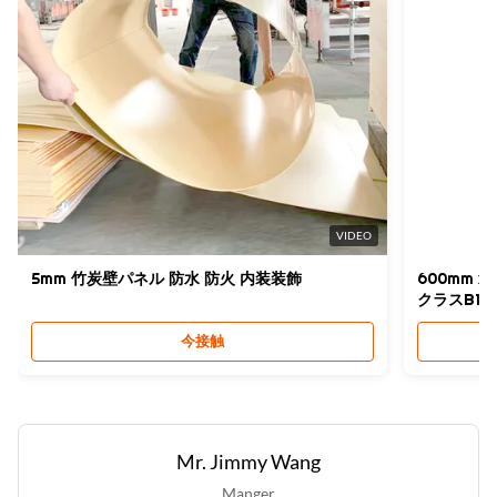
Certificate:
ISO9001
High Light:
木WPCは壁パネルにフルーティングを施した
,
15mm WPCは壁パネルにフルーティングを施した
,
木の壁パネルのグリル板
VIDEO
5mm 竹炭壁パネル 防水 防火 内装装飾
600mm x
クラスB1
今接触
Mr. Jimmy Wang
Manger