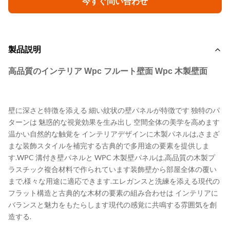
今すぐ問い合わせ
製品説明
高品質のインテリア Wpc フルート壁面 Wpc 木製壁面
壁に深さと特徴を添える 細い紋状の壁パネルが特徴です 独特のパ
ターンは 魅惑的な視覚効果を生み出し 空間全体の美学を高めます
温かい自然的な触覚を インテリアデザインに木製パネルは,さまざ
まな装飾スタイルを補完する古典的で多用途の要素を提供しま
す.WPC 溝付き壁パネルと WPC 木製壁パネルは,高品質の木製プ
ラスチック複合材料で作られています装飾壁から部屋全体の覆い
まで,様々な用途に適応できます.エレガンスと洗練を添える現代の
フラット構造と古典的な木材の要素の組み合わせは インテリアに
バランスと魅力をもたらします現代の感覚に共鳴する雰囲気を創
造する.