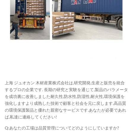
上海 ジュオカン 木材産業株式会社は,研究開発,生産と販売を統合
するプロの企業です. 長期の研究と実験を通じて,製品のパラメータ
を成功裏に改善しました耐久性,防水性,防湿性,耐火性,環境保護を
強化しますより成熟した技術で顧客と社会を元に戻します,高品質
の環境保護製品と優れた親密なサービスです.あなたが必要であれ
ば,私達に連絡してください!
Q:あなたの工場は品質管理についてどのようにしていますか?