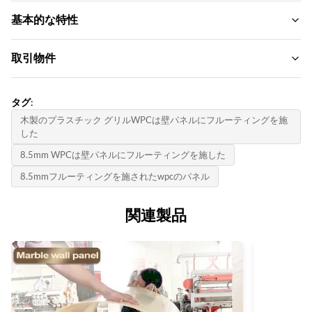
Material:
基本的な特性
木材プラスチック複合環境材料
ブランド名:
取引物件
Feature:
zhuokang
防水性と耐火防湿
MOQ:
製品モデル:
タグ:
Color:
交渉する
カスタマイズ可能
木製のプラスチック グリルWPCは壁パネルにフルーティングを施
顧客が必要です
した
単価:
証明書:
Size:
Contact us
8.5mm WPCは壁パネルにフルーティングを施した
ISO9001
カスタマイズされたサイズのサポート
8.5mmフルーティングを施されたwpcのパネル
決済方法:
原産国:
Style:
L/C、D/A、D/P、T/T、ウェスタンユニオン、マネーグラム
中国
関連製品
モダンな贅沢
供給能力:
Thickness:
1日あたり6000メートル
15mm
Product Name:
WPC壁パネル