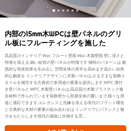
内部の15mm木WPCは壁パネルのグリ
ル板にフルーティングを施した
高品質のインテリア Wpc フルート壁面 Wpc 木製壁面 壁に深さと
特徴を添える 細い紋状の壁パネルが特徴です 独特のパターンは 魅
惑的な視覚効果を生み出し 空間全体の美学を高めます温かい自然
的な触覚を インテリアデザインに木製パネルは,さまざまな装飾ス
タイルを補完する古典的で多用途の要素を提供します.WPC 溝付
き壁パネルと WPC 木製壁パネルは,高品質の木製プラスチック複
合材料で作られています装飾壁から部屋全体の覆いまで,様々な用
途に適応できます.エレガンスと洗練を添える現代のフラット構造
と古典的な木材の要素の組み合わせは インテリアにバランスと魅
力をもたらします現代の感覚に共鳴する雰...