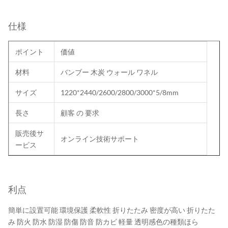
仕様
ポイント
価値
材料
バンブー 木炭 ウォール ワネル
サイズ
1220*2440/2600/2800/3000*5/8mm
長さ
顧客 の 要求
販売後サ
オンライン技術サポート
ービス
利点
簡単に設置可能 環境保護 柔軟性 折りたたみ 密度が高い 折りたた
み 防火 防水 防湿 防傷 防音 防カビ 軽量 透明感色の種類ほら