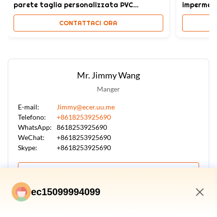
parete taglia personalizzata PVC
impermeab
impermeabile
PVC
CONTATTACI ORA
Mr. Jimmy Wang
Manger
E-mail:
Jimmy@ecer.uu.me
Telefono:
+8618253925690
WhatsApp:
8618253925690
WeChat:
+8618253925690
Skype:
+8618253925690
MOSTRA IL QR DI WECHAT
ec15099994099
10:25 AM