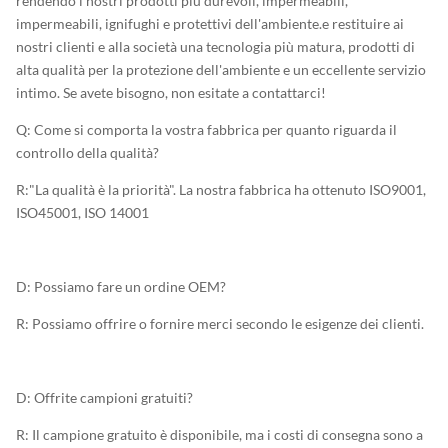
rendendo i nostri prodotti più durevoli, impermeabili,
impermeabili, ignifughi e protettivi dell'ambiente.e restituire ai
nostri clienti e alla società una tecnologia più matura, prodotti di
alta qualità per la protezione dell'ambiente e un eccellente servizio
intimo. Se avete bisogno, non esitate a contattarci!
Q: Come si comporta la vostra fabbrica per quanto riguarda il
controllo della qualità?
R:"La qualità è la priorità". La nostra fabbrica ha ottenuto ISO9001,
ISO45001, ISO 14001
D: Possiamo fare un ordine OEM?
R: Possiamo offrire o fornire merci secondo le esigenze dei clienti.
D: Offrite campioni gratuiti?
R: Il campione gratuito è disponibile, ma i costi di consegna sono a