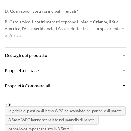
D: Quali sono i vostri principali mercati?
R: Caro amico, i nostri mercati coprono il Medio Oriente, il Sud
America, l'Asia meridionale, l'Asia sudorientale, l'Europa orientale
e l'Africa.
Dettagli del prodotto
Material:
Proprietà di base
Materiale ambientale composito in plastica in legno
Marchio:
Proprietà Commerciali
Feature:
zhuokang
Affronta impermeabile e ignifuga
MOQ:
Modello di prodotto:
Tag:
Negoziare
Color:
Personalizzabile
la griglia di plastica di legno WPC ha scanalato nel pannello di parete
CONSIGLIO CONSIGLIO
Prezzo unitario:
8.5mm WPC hanno scanalato nel pannello di parete
certificato:
Contact us
Size:
pannello del wpc scanalato in 8.5mm
ISO9001