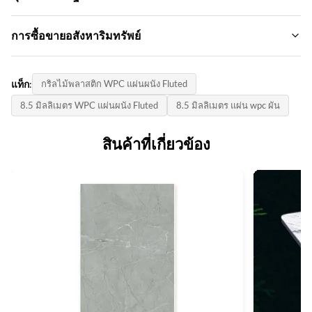
วัสดุสิ่งแวดล้อมคอมโพสิตพลาสติก
ชื่อแบรนด์:
การซื้อขายอสังหาริมทรัพย์
Feature:
zhuokang
กันน้ำและกันไฟได้ป้องกันความชื้น
ปริมาณการสั่งซื้อขั้นต่ำ:
รูปแบบสินค้า:
Color:
แท็ก:
กริลไม้พลาสติก WPC แผ่นผนัง Fluted
ต่อรอง
ปรับแต่งได้
ลูกค้าต้องการ
8.5 มิลลิเมตร WPC แผ่นผนัง Fluted
8.5 มิลลิเมตร แผ่น wpc ผัน
ราคาต่อหน่วย:
ใบรับรอง:
Size:
Contact us
ISO9001
สินค้าที่เกี่ยวข้อง
รองรับขนาดที่กำหนดเอง
วิธีการจ่ายเงิน:
ประเทศกําเนิด:
Style:
L/C,D/A,D/P,T/T,Western Union,MoneyGram
จีน
หรูหราทันสมัย
ความสามารถในการจําหน่าย:
Thickness:
6,000 เมตรต่อวัน
15 มม.
Product Name:
แผงผนัง WPC
Certificate: