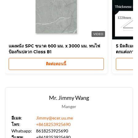
ISO9001
High Light:
แผงผนัง WPC ลายร่องไม้
,
แผ่นผนัง 15 มม.
,
บอร์ดตะแกรงแผงผนังไม้
VIDEO
แผงผนัง SPC ขนาด 600 มม. x 3000 มม. ทนไฟ
5 มิลลิเมตร
ป้องกันปลวก Class B1
ตกแต่งภาย
ติดต่อตอนนี้
Mr. Jimmy Wang
Manger
อีเมล:
Jimmy@ecer.uu.me
โทร:
+8618253925690
Whatsapp:
8618253925690
วีแชท:
+8618253925690