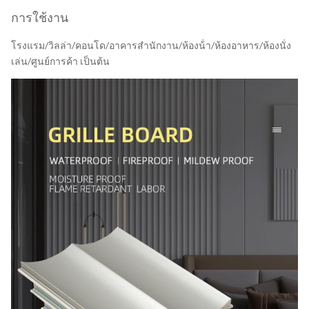
การใช้งาน
โรงแรม/วิลล่า/คอนโด/อาคารสํานักงาน/ห้องน้ํา/ห้องอาหาร/ห้องนั่ง
เล่น/ศูนย์การค้า เป็นต้น