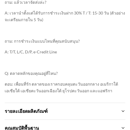
ถาม: แล้วเวลาจัดส่งล่ะ?
A: เวลานําตั้งแต่ได้รับการชําระเงินฝาก 30% T / T: 15-30 วัน (ตัวอย่าง
จะเตรียมภายใน 5 วัน)
ถาม: การชําระเงินแบบไหนที่คุณสนับสนุน?
A: T/T, L/C, D/P, e-Credit Line
Q: ตลาดหลักของคุณอยู่ที่ไหน?
ตอบ: เพื่อนที่รัก ตลาดของเราครอบคลุมตะวันออกกลาง อเมริกาใต้
เอเชียใต้ เอเชียตะวันออกเฉียงใต้ ยุโรปตะวันออก และแอฟริกา
รายละเอียดผลิตภัณฑ์
Material:
คุณสมบัติพื้นฐาน