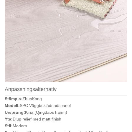
Anpassningsalternativ
Stämpla:
ZhuoKang
Modell:
SPC Väggbeklädnadspanel
Ursprung:
Kina (Qingdaos hamn)
Yta:
Djup relief med matt finish
Stil:
Modern