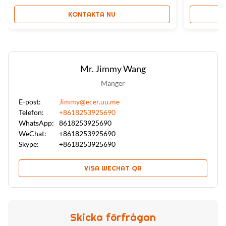
KONTAKTA NU
Mr. Jimmy Wang
Manger
E-post:
Jimmy@ecer.uu.me
Telefon:
+8618253925690
WhatsApp:
8618253925690
WeChat:
+8618253925690
Skype:
+8618253925690
VISA WECHAT QR
Skicka förfrågan