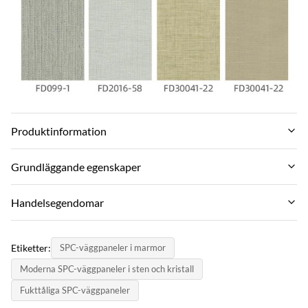
Produktinformation
Size:
Grundläggande egenskaper
600mm*2440mm
Varumärke:
Handelsegendomar
Port:
ZhuoKang
Qingdao Port
MOQ:
PRODUKTMODEL:
Etiketter:
SPC-väggpaneler i marmor
500-600㎡
Length:
SPC wall panel
Moderna SPC-väggpaneler i sten och kristall
3000mm Or Customized
betalningsmetod:
certifikat:
Fukttåliga SPC-väggpaneler
L/C, T/T
Durability:
SGS