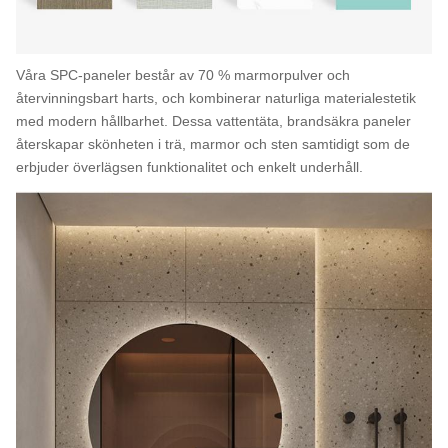
Våra SPC-paneler består av 70 % marmorpulver och
återvinningsbart harts, och kombinerar naturliga materialestetik
med modern hållbarhet. Dessa vattentäta, brandsäkra paneler
återskapar skönheten i trä, marmor och sten samtidigt som de
erbjuder överlägsen funktionalitet och enkelt underhåll.