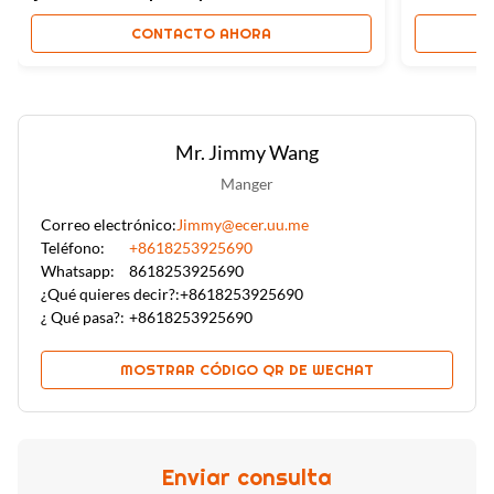
interiores
CONTACTO AHORA
Mr. Jimmy Wang
Manger
Correo electrónico:
Jimmy@ecer.uu.me
Teléfono:
+8618253925690
Whatsapp:
8618253925690
¿Qué quieres decir?:
+8618253925690
¿ Qué pasa?:
+8618253925690
MOSTRAR CÓDIGO QR DE WECHAT
Enviar consulta