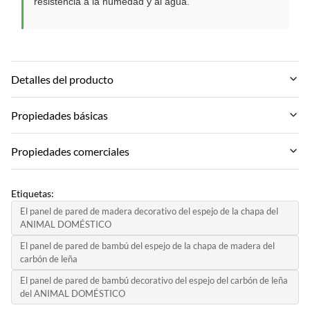
resistencia a la humedad y al agua.
Detalles del producto
Color:
Propiedades básicas
El cliente requiere o tarjeta de color
Marca:
Propiedades comerciales
Function:
ZhuoKang
Prueba de humedad, impermeable
MOQ:
Modelo de producto:
Etiquetas:
50 piezas
Feature:
Chapa de madera de carbón de bambú
El panel de pared de madera decorativo del espejo de la chapa del
impermeable, ecológico
ANIMAL DOMÉSTICO
Método de pago:
Certificado:
L/C, T/T,
El panel de pared de bambú del espejo de la chapa de madera del
Fire Rating:
SGS
carbón de leña
Nivel B
Capacidad de suministro:
El panel de pared de bambú decorativo del espejo del carbón de leña
País de origen:
6000 metros por día
Design:
del ANIMAL DOMÉSTICO
Porcelana