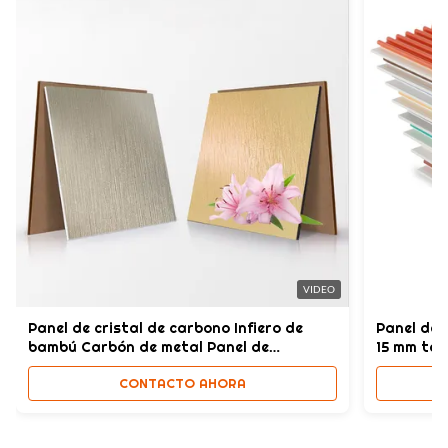
15 mm
Product Name:
Panel de pared de WPC
Certificate:
ISO9001
High Light:
El Co sacó los paneles de pared del PVC
,
El Co sacó los paneles compuestos plásticos de madera
,
El compuesto plástico de madera artesona 15m m
VIDEO
Panel de cristal de carbono Infiero de
Panel de 
bambú Carbón de metal Panel de
15 mm ta
carpintería
prueba d
CONTACTO AHORA