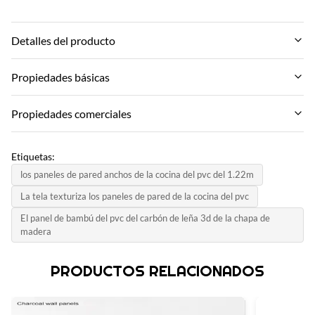
Detalles del producto
Material:
Propiedades básicas
Material ambiental compuesto de plástico de madera
Marca:
Propiedades comerciales
Feature:
zhuokang
a prueba de humedad impermeable y de fuego
MOQ:
Modelo de producto:
Etiquetas:
Negociar
Color:
Personalizable
los paneles de pared anchos de la cocina del pvc del 1.22m
El cliente requiere
Precio unitario:
La tela texturiza los paneles de pared de la cocina del pvc
Certificado:
Contact us
Size:
El panel de bambú del pvc del carbón de leña 3d de la chapa de
ISO9001
Soporte de tamaños personalizados
madera
Método de pago:
País de origen:
LC, D/A, D/P, T/T, Western Union,
Style:
Porcelana
PRODUCTOS RELACIONADOS
Lujo moderno
Capacidad de suministro:
6000 metros por día
Thickness: