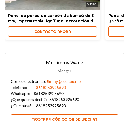
VIDEO
Panel de pared de carbón de bambú de 5
Panel de 
mm, impermeable, ignífugo, decoración de
y 5/8 mm 
interiores
interiores
CONTACTO AHORA
Mr. Jimmy Wang
Manger
Correo electrónico:
Jimmy@ecer.uu.me
Teléfono:
+8618253925690
Whatsapp:
8618253925690
¿Qué quieres decir?:
+8618253925690
¿ Qué pasa?:
+8618253925690
MOSTRAR CÓDIGO QR DE WECHAT