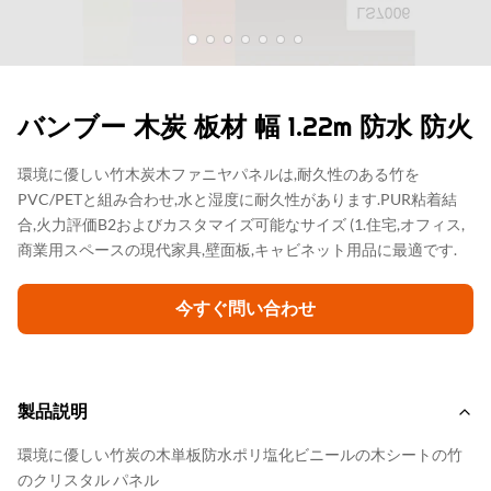
バンブー 木炭 板材 幅 1.22m 防水 防火
環境に優しい竹木炭木ファニヤパネルは,耐久性のある竹を
PVC/PETと組み合わせ,水と湿度に耐久性があります.PUR粘着結
合,火力評価B2およびカスタマイズ可能なサイズ (1.住宅,オフィス,
商業用スペースの現代家具,壁面板,キャビネット用品に最適です.
今すぐ問い合わせ
製品説明
環境に優しい竹炭の木単板防水ポリ塩化ビニールの木シートの竹
のクリスタル パネル