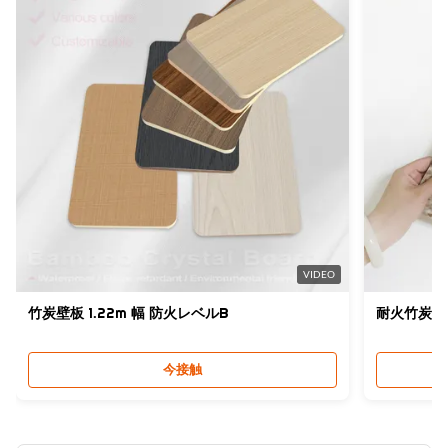
Application:
家具、壁のパネル、キャビネット
Usage:
オフィスビル、リビングルーム、ダイニングルーム、ベッドル
ーム、学校、スーパーマーケット
Material:
竹炭、竹の木材繊維、PVC、ペット
High Light:
オフィス バンブー 木炭 フリーナー
,
エコフレンドリー バンブー 木炭 フリーナー
,
VIDEO
リビング バンブー 木炭 フリーナー
竹炭壁板 1.22m 幅 防火レベルB
耐火竹炭壁パ
今接触