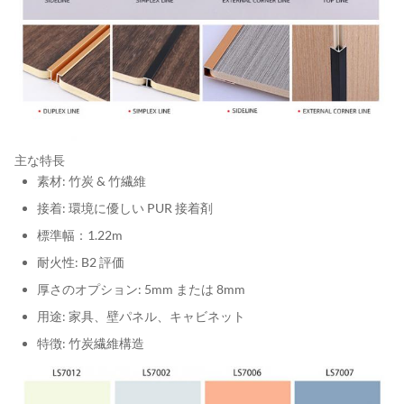
主な特長
素材: 竹炭 & 竹繊維
接着: 環境に優しい PUR 接着剤
標準幅：1.22m
耐火性: B2 評価
厚さのオプション: 5mm または 8mm
用途: 家具、壁パネル、キャビネット
特徴: 竹炭繊維構造