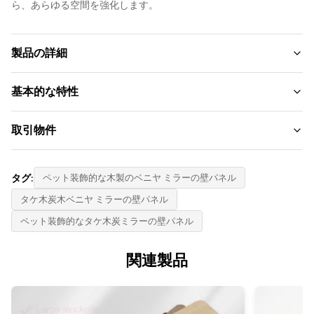
ら、あらゆる空間を強化します。
製品の詳細
Color:
基本的な特性
顧客の要求またはカラーカード
ブランド名:
取引物件
Function:
ZhuoKang
水分証明、防水
MOQ:
製品モデル:
タグ:
ペット装飾的な木製のベニヤ ミラーの壁パネル
Feature:
50個
竹炭木製ベニア
防水性、環境に優しい
タケ木炭木ベニヤ ミラーの壁パネル
決済方法:
証明書:
ペット装飾的なタケ木炭ミラーの壁パネル
Fire Rating:
L/C、T/T、
SGS
レベルb
供給能力:
関連製品
原産国:
Design:
1日あたり6000メートル
中国
モダン