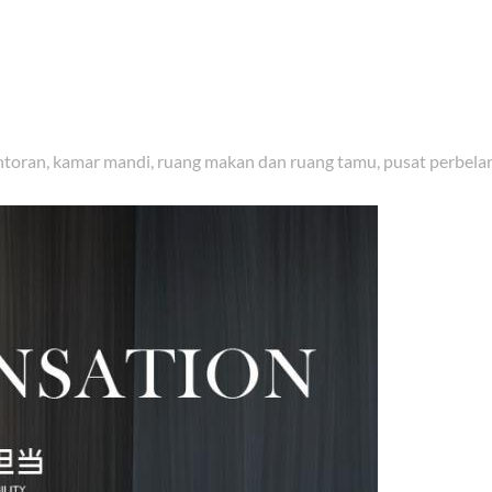
antoran, kamar mandi, ruang makan dan ruang tamu, pusat perbelanj