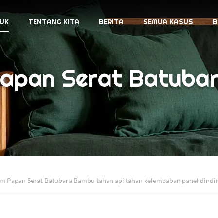
UK
TENTANG KITA
BERITA
SEMUA KASUS
B
apan Serat Batuba
 Papan Serat Batubara Bambu tahan api tahan kelembaban panel dindi