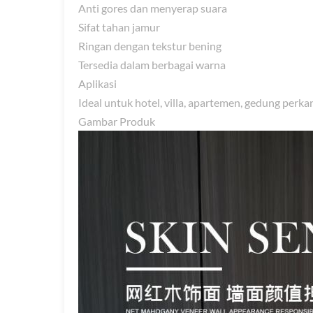
Anti gores dan menyerap suara
Sifat tahan jamur
Ringan dengan tekstur bening
Tersedia dalam berbagai warna
Aplikasi
Ideal untuk hotel, villa, apartemen, gedung perk
Gambar Produk