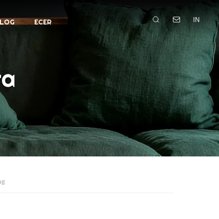
IN
LOG
ECER
ra
ng