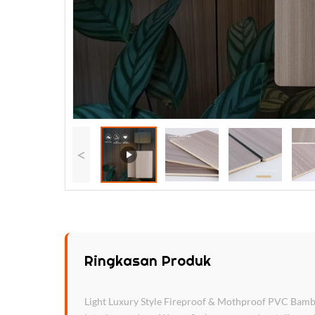
<
Ringkasan Produk
Light Luxury Style Fireproof & Mothproof PVC Bam