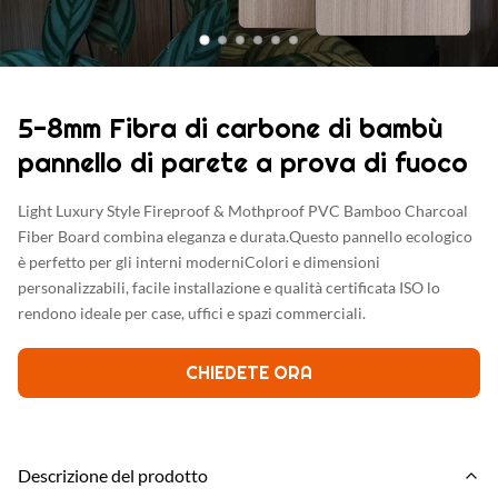
5-8mm Fibra di carbone di bambù
pannello di parete a prova di fuoco
Light Luxury Style Fireproof & Mothproof PVC Bamboo Charcoal
Fiber Board combina eleganza e durata.Questo pannello ecologico
è perfetto per gli interni moderniColori e dimensioni
personalizzabili, facile installazione e qualità certificata ISO lo
rendono ideale per case, uffici e spazi commerciali.
CHIEDETE ORA
Descrizione del prodotto