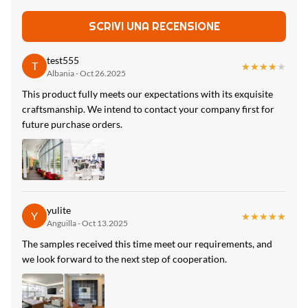
Packing:
SCRIVI UNA RECENSIONE
Imballato da cartone e pallet
test555
T
Design:
★★★★★
★★★★★
Albania - Oct 26.2025
Design semplice, Mordern
This product fully meets our expectations with its exquisite
craftsmanship. We intend to contact your company first for
High Light:
future purchase orders.
Cartone di fibra di bambù del carbone del PVC del grano di
legno
,
pannello di parete di bambù della fibra dell'anti lepidottero
,
Pannello di parete di legno della fibra del bambù del PVC del
grano
yulite
Y
★★★★★
★★★★★
Anguilla - Oct 13.2025
The samples received this time meet our requirements, and
we look forward to the next step of cooperation.