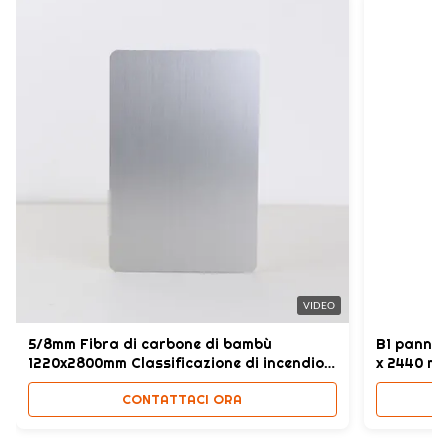
VIDEO
5/8mm Fibra di carbone di bambù
B1 pannel
1220x2800mm Classificazione di incendio
x 2440 m
B
CONTATTACI ORA