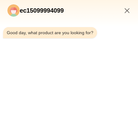
ec15099994099
7:45 AM
Good day, what product are you looking for?
Invio
CASA
PRODOTTI
CHI SIAMO
CONTROLLO DI QUALITÀ
FATORY TOUR
NOTIZIE
TUTTI I CASI
BLOG
CONTATTACI