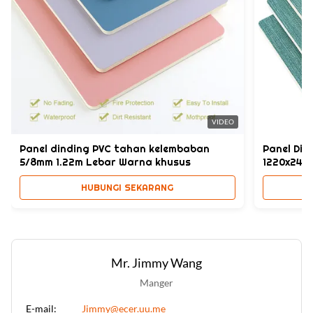
Shape:
persegi
Style:
Fashion, Morden
High Light:
panel dinding PVC kain tahan air
,
VIDEO
Panel dinding PVC Batubara Batubara
,
Panel dinding PVC tahan kelembaban
Panel Din
Panel dinding PVC Bambu Batubara 8mm
5/8mm 1.22m Lebar Warna khusus
1220x244
HUBUNGI SEKARANG
Mr. Jimmy Wang
Manger
E-mail:
Jimmy@ecer.uu.me