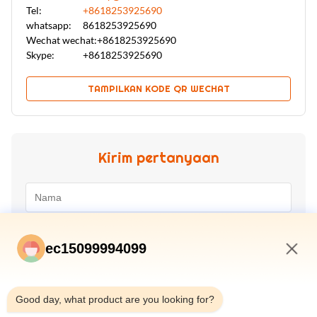
Tel:
+8618253925690
whatsapp:
8618253925690
Wechat wechat:
+8618253925690
Skype:
+8618253925690
TAMPILKAN KODE QR WECHAT
Kirim pertanyaan
ec15099994099
4:15 PM
Good day, what product are you looking for?