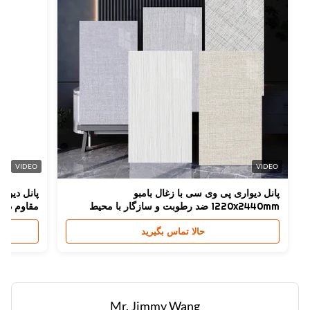
Termite Resistance
ه
Thickness
میلی متر
High Ligh
نل دیواری حمام SPC
,
پانل دیواری SPC ضد حریق
,
ل دیواری SPC B1 حمام
VIDEO
VIDEO
پانل دیواری پی وی سی با زغال بامبو
1220x2440mm ضد رطوبت و سازگار با محیط
مقاوم در برابر م
زیست
حالا تماس بگیرید
Mr. Jimmy Wang