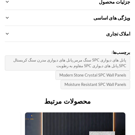
ئیات محصول
Fire Resistanc
ژگی های اساسی
اس B1
م تجاری:
اک تجاری
Por
ZhuoKan
در چینگدائو
دار تولیدی:
دل محصول:
سب‌ها:
500-600
Function
ل دیواری SPC
پانل های دیواری SPC سنگ مرمر,پانل های دیواری مدرن سنگ کریستال
د آتش ، عایق حرارتی ، رطوبت
انل های دیواری SPC مقاوم به رطوبت
وش پرداخت:
اهی‌نامه:
Modern Stone Crystal SPC Wall Panel
L/C، T/
Materia
SG
امپوزیت پلاستیکی سنگی
Moisture Resistant SPC Wall Panel
رفیت عرضه:
شور منشاء:
6 متر در روز
Siz
ین
محصولات مرتبط
ی متر*2440 میلی متر
Installatio
Unili ، نصب آسان