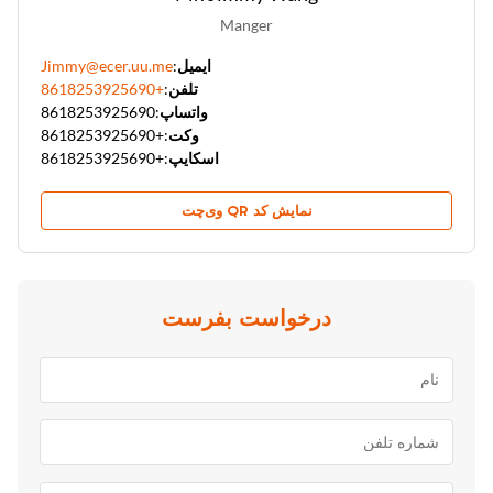
Manger
ایمیل:
Jimmy@ecer.uu.me
تلفن:
+8618253925690
واتساپ:
8618253925690
وکت:
+8618253925690
اسکایپ:
+8618253925690
نمایش کد QR وی‌چت
درخواست بفرست