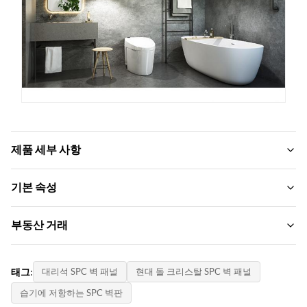
제품 세부 사항
Fire Resistance:
기본 속성
클래스 B1
브랜드 이름:
부동산 거래
Port:
ZhuoKang
Qingdao 포트
모크:
제품 모델:
태그:
대리석 SPC 벽 패널
현대 돌 크리스탈 SPC 벽 패널
Function:
500-600㎡
SPC 벽 패널
내화성, 열 단열재, 수분
습기에 저항하는 SPC 벽판
지불 방법: