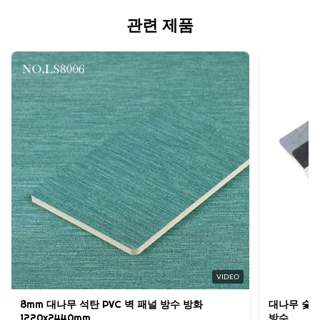
인증서:
Material:
신용장, 전신환
관련 제품
SGS
석탄 플라스틱 복합재
공급 능력:
원산지:
Size:
하루 6000 미터
중국
600mm*2440mm
Installation:
Unilin Lock, 설치하기 쉬운
Termite Resistance:
예
Thickness:
4-8mm
High Light:
욕실 SPC 벽 패널
,
방화성 SPC 벽 패널
,
욕실 B1 SPC 벽 패널
VIDEO
8mm 대나무 석탄 PVC 벽 패널 방수 방화
대나무 숯 P
1220x2440mm
방수