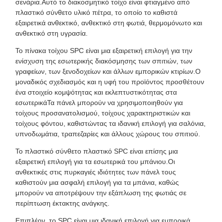
σενάρια.Αυτό το διακοσμητικό τοίχο είναι φτιαγμένο από
πλαστικό σύνθετο υλικό πέτρα, το οποίο το καθιστά
εξαιρετικά ανθεκτικό, ανθεκτικό στη φωτιά, θερμομόνωτο και
ανθεκτικό στη υγρασία.
Το πίνακα τοίχου SPC είναι μια εξαιρετική επιλογή για την
ενίσχυση της εσωτερικής διακόσμησης των σπιτιών, των
γραφείων, των ξενοδοχείων και άλλων εμπορικών κτιρίων.Ο
μοναδικός σχεδιασμός και η υφή του προϊόντος προσθέτουν
ένα στοιχείο κομψότητας και εκλεπτυστικότητας στα
εσωτερικάΤα πάνελ μπορούν να χρησιμοποιηθούν για
τοίχους προσανατολισμού, τοίχους χαρακτηριστικών και
τοίχους φόντου, καθιστώντας τα ιδανική επιλογή για σαλόνια,
υπνοδωμάτια, τραπεζαρίες και άλλους χώρους του σπιτιού.
Το πλαστικό σύνθετο πλαστικό SPC είναι επίσης μια
εξαιρετική επιλογή για τα εσωτερικά του μπάνιου.Οι
ανθεκτικές στις πυρκαγιές ιδιότητες των πάνελ τους
καθιστούν μια ασφαλή επιλογή για τα μπάνια, καθώς
μπορούν να αποτρέψουν την εξάπλωση της φωτιάς σε
περίπτωση έκτακτης ανάγκης.
Επιπλέον, το SPC είναι μια ιδανική επιλογή για εμπορικά