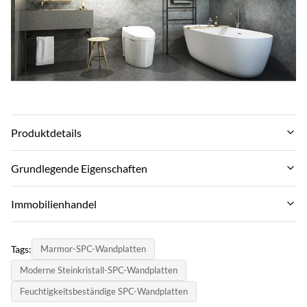
Produktdetails
Fire Resistance:
Grundlegende Eigenschaften
Klasse B1
Markenname:
Immobilienhandel
Port:
ZhuoKang
Qingdao Port
MOQ:
Produktmodell:
Tags:
Marmor-SPC-Wandplatten
500-600㎡
Function:
SPC -Wandplatte
Moderne Steinkristall-SPC-Wandplatten
Feuerfeste, Wärmeisolierung, Feuchtigkeit
Zahlungsmethode:
Zertifikat:
Feuchtigkeitsbeständige SPC-Wandplatten
L/C, T/T
Material: