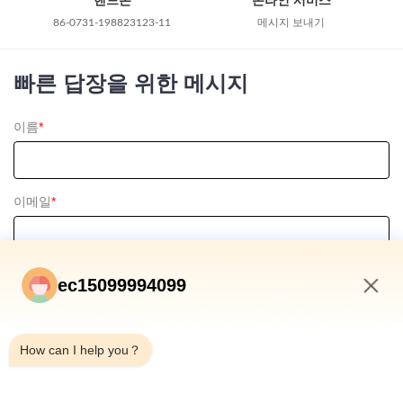
86-0731-198823123-11
메시지 보내기
빠른 답장을 위한 메시지
이름
*
이메일
*
전화 / 왓츠앱
ec15099994099
4:23 PM
How can I help you？
메시지
*