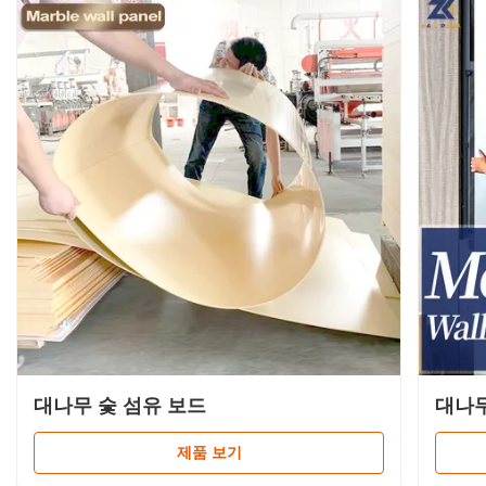
대나무 숯 섬유 보드
대나무
제품 보기