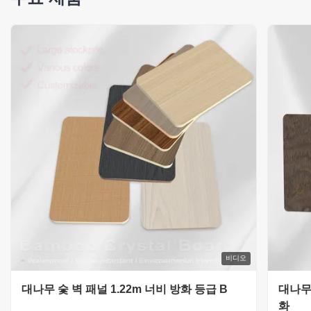
비디오
대나무 숯 벽 패널 1.22m 너비 방화 등급 B
대나무 
화