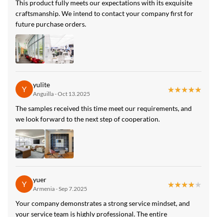
This product fully meets our expectations with its exquisite
방습 대나무 숯 섬유판
,
5 밀리미터 대나무 숯 섬유판
,
craftsmanship. We intend to contact your company first for
나무 무늬와 8 밀리미터 대나무 숯보드
future purchase orders.
yulite
Y
★★★★★
★★★★★
Anguilla - Oct 13.2025
The samples received this time meet our requirements, and
we look forward to the next step of cooperation.
yuer
Y
★★★★★
★★★★★
Armenia - Sep 7.2025
Your company demonstrates a strong service mindset, and
your service team is highly professional. The entire