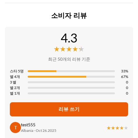
수분 방지, 방수,
모크:
제품 모델:
소비자 리뷰
Color:
협상하다
1220*2440*5mm/8mm
다양하고 맞춤화되었습니다
단가:
인증서:
4.3
Style:
Negotiate
ISO9001
현대적이고 현대적이고 우아한 디자인
★★★★★
★★★★★
지불 방법:
원산지:
Application:
신용장, 전신환
최근 50개의 리뷰 기준
중국
인테리어 주택, 내부 및 외벽 장식, 학교, 사무실
공급 능력:
스타 5명
33%
Thickness:
별 4개
67%
하루 6000 미터
3 별
0
5/8mm
별 2개
0
별 1개
0
Packing:
상자와 팔레트로 포장
리뷰 쓰기
Design:
test555
간단한 디자인, Mordern
T
★★★★★
★★★★★
Albania - Oct 26.2025
High Light: