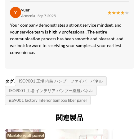
yuer
Y
★★★★★
★★★★★
Armenia - Sep 7.2025
Your company demonstrates a strong service mindset, and
your service team is highly professional. The entire
communication process has been smooth and pleasant, and
we look forward to receiving your samples at your earliest
convenience.
タグ:
ISO9001 工場 内装 バンブーファイバーパネル
ISO9001 工場 インテリア バンブー繊維パネル
iso9001 factory Interior bamboo fiber panel
関連製品