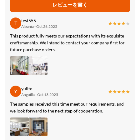
管理、商業、娯楽、家庭、屋内壁パネルの減少
レビューを書く
Function:
test555
防水性、防水性、
T
★★★★★
★★★★★
Albania - Oct 26.2025
High Light:
This product fully meets our expectations with its exquisite
防虫性カーボン水晶版
,
タケ木炭カーボン水晶版
,
craftsmanship. We intend to contact your company first for
防虫性のタケ木炭ファイバー・ボード
future purchase orders.
yulite
Y
★★★★★
★★★★★
Anguilla - Oct 13.2025
The samples received this time meet our requirements, and
we look forward to the next step of cooperation.