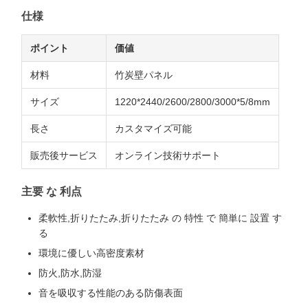
仕様
ポイント
価値
材料
竹炭壁パネル
サイズ
1220*2440/2600/2800/3000*5/8mm
長さ
カスタマイズ可能
販売後サービス
オンライン技術サポート
主要 な 利点
柔軟性,折りたたみ,折りたたみ の 特性 で 簡単に 設置 す
る
環境に優しい高密度素材
防火,防水,防湿
音を吸収する性能のある防傷表面