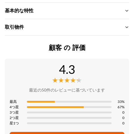
Material:
基本的な特性
竹炭、竹の木材、pvc
ブランド名:
取引物件
Color:
ZhuoKang
カスタマイズされた
MOQ:
製品モデル:
顧客 の 評価
Certification:
交渉する
1220*2440*5mm/8mm
ISO9001
単価:
証明書:
4.3
Thickness:
Negotiate
ISO9001
5/8mm
★★★★★
★★★★★
決済方法:
原産国:
Length:
LC、T/T
最近の50件のレビューに基づいています
中国
2.44/2.6/2.8/3/3.2/3.4/3.6 mまたはカスタマイズ
供給能力:
最高
33%
Width:
4つ星
67%
1日あたり6000メートル
3つ星
0
1.22m
2つ星
0
星1つ
0
Usage: