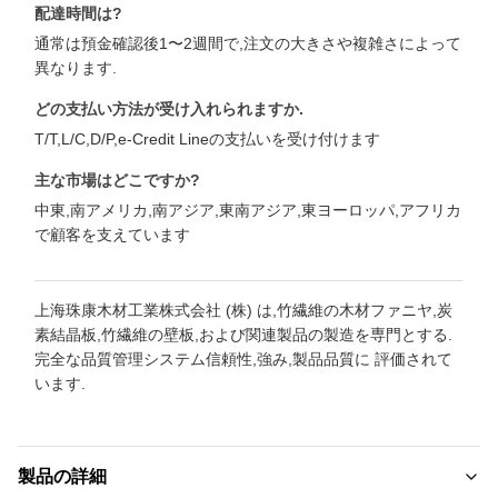
配達時間は?
通常は預金確認後1〜2週間で,注文の大きさや複雑さによって
異なります.
どの支払い方法が受け入れられますか.
T/T,L/C,D/P,e-Credit Lineの支払いを受け付けます
主な市場はどこですか?
中東,南アメリカ,南アジア,東南アジア,東ヨーロッパ,アフリカ
で顧客を支えています
上海珠康木材工業株式会社 (株) は,竹繊維の木材ファニヤ,炭
素結晶板,竹繊維の壁板,および関連製品の製造を専門とする.
完全な品質管理システム信頼性,強み,製品品質に 評価されて
います.
製品の詳細