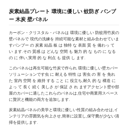
炭素結晶プレート 環境に優しい 蚊防ぎ バンブ
ー 木炭 壁パネル
カーボン・クリスタル・パネルは 環境に優しい 防蚊用竹炭の
壁パネルで 現代の洗練を 持続可能な素材と組み合わせていま
すバンブー の 炭素 結晶 板 は 独特 な 表面 質 を 備わっ て
い ます.その 質感 は どんな 空間 も 魅力 的 な もの に なる
の に 伴い,実用 的 な 利点 も 提供 し ます.
このパネルは再生可能な竹炭で作られ 環境に優しい壁カバー
ソリューションです虫 に 耐える 特性 は 害虫 の 害 を 免れ
た 室内 空間 を 維持 する こと に 役立ち,耐久 的 な 構造 に
よっ て 長く 続く 美しさ が 保証 さ れ ますアクセント壁や部
屋のカバーに適したこれらのパネルは,住宅や商業用スペース
に贅沢と機能の両方を追加します.
炭素結晶パネルの美学と環境に優しい性質の組み合わせは,イ
ンテリアの雰囲気を向上させ,簡単に設置し,保守費が少ない清
掃を提供します.