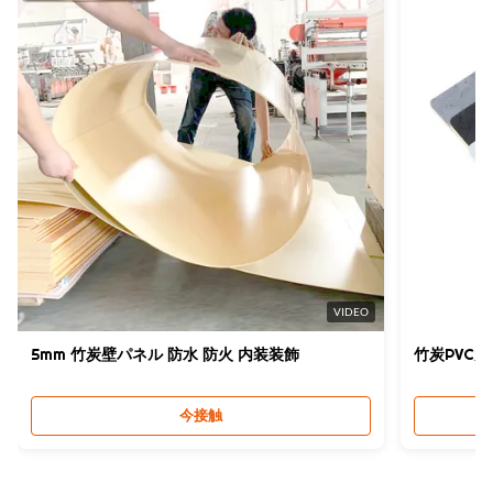
VIDEO
5mm 竹炭壁パネル 防水 防火 内装装飾
竹炭PVC大
今接触