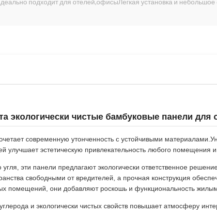
Идеально подходит для отелей,офисыЛегкая установка и небольшое
та экологически чистые бамбуковые панели для 
сочетает современную утонченность с устойчивыми материалами.У
ей улучшает эстетическую привлекательность любого помещения и
 угля, эти панели предлагают экологически ответственное решени
ранства свободными от вредителей, а прочная конструкция обеспе
елых помещений, они добавляют роскошь и функциональность жил
углерода и экологически чистых свойств повышает атмосферу интер