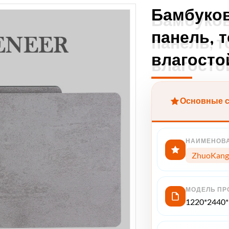
Бамбуков
Бамбуков
панель, 
панель, т
влагосто
влагосто
Основные с
НАИМЕНОВА
ZhuoKang
МОДЕЛЬ ПР
1220*2440