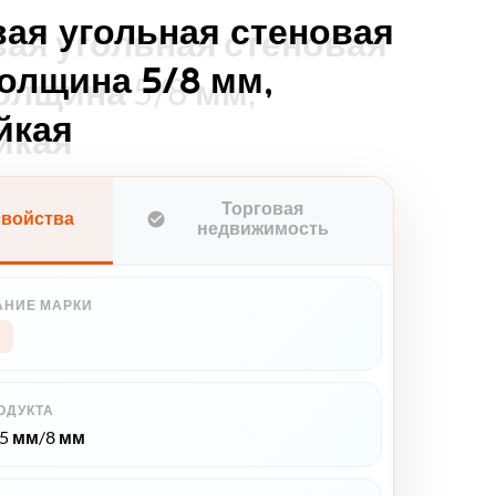
ая угольная стеновая
ая угольная стеновая
толщина 5/8 мм,
олщина 5/8 мм,
йкая
йкая
Торговая
войства
недвижимость
НИЕ МАРКИ
ОДУКТА
*5 мм/8 мм