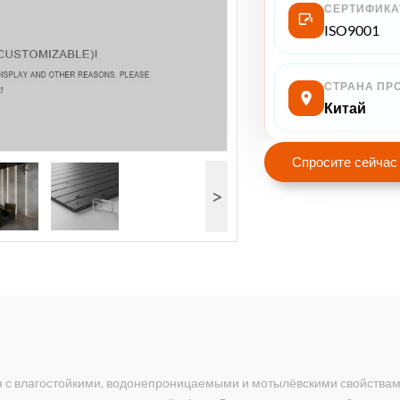
СЕРТИФИКА
ISO9001
СТРАНА ПР
Китай
Спросите сейчас
>
н с влагостойкими, водонепроницаемыми и мотылёвскими свойствам