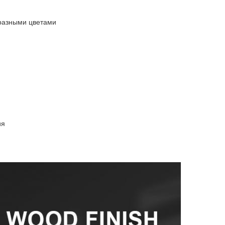
бразными цветами
ия