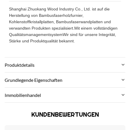
Shanghai Zhuokang Wood Industry Co., Ltd. ist auf die
Herstellung von Bambusfaserholzfurnier,
Kohlenstoffkristallplatten, Bambusfaserwandplatten und
verwandten Produkten spezialisiert.Mit einem vollständigen
QualitätsmanagementsystemWir sind für unsere Integrität,
Stärke und Produktqualität bekannt.
Produktdetails
Material:
Grundlegende Eigenschaften
Bambuskohle, Bambusholz, PVC
Markenname:
Immobilienhandel
Color:
ZhuoKang
Maßgeschneidert
MOQ:
Produktmodell:
KUNDENBEWERTUNGEN
Verhandeln
Certification:
1220*2440*5mm/8mm
ISO9001
Stückpreis: