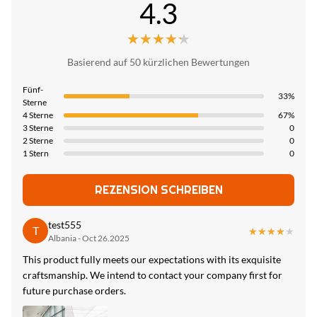
4.3
Zertifikat:
Negotiate
Thickness:
ISO9001
5/8mm
★★★★★
★★★★★
Zahlungsmethode:
Herkunftsland:
L/C, T/T
Length:
Basierend auf 50 kürzlichen Bewertungen
China
2.44/2,6/2,8/3/3,2/3,4/3,6 m oder angepasst
Lieferkapazität:
Fünf-
33%
Sterne
6000 Meter pro Tag
Width:
4 Sterne
67%
1,22 m
3 Sterne
0
2 Sterne
0
Usage:
1 Stern
0
Verwaltung, Handel, Unterhaltung, Haushalt, Indoor -
Wandverkleidung
REZENSION SCHREIBEN
Function:
test555
T
★★★★★
★★★★★
Feuchtigkeitsdicht, wasserdicht,
Albania - Oct 26.2025
This product fully meets our expectations with its exquisite
High Light:
craftsmanship. We intend to contact your company first for
Kohlenstoff Crystal Plate Mothproof
,
future purchase orders.
Bambusholzkohlen-Kohlenstoff Crystal Plate
,
Mottensichere Bambusholzkohlen-Holzfaserplatte