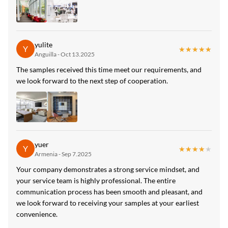
yulite
Y
★★★★★
★★★★★
Anguilla - Oct 13.2025
The samples received this time meet our requirements, and
we look forward to the next step of cooperation.
yuer
Y
★★★★★
★★★★★
Armenia - Sep 7.2025
Your company demonstrates a strong service mindset, and
your service team is highly professional. The entire
communication process has been smooth and pleasant, and
we look forward to receiving your samples at your earliest
convenience.