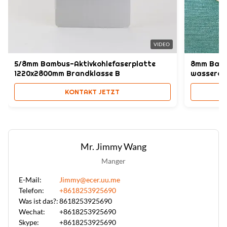
VIDEO
5/8mm Bambus-Aktivkohlefaserplatte
8mm Bamb
1220x2800mm Brandklasse B
wasserdi
KONTAKT JETZT
Mr. Jimmy Wang
Manger
E-Mail:
Jimmy@ecer.uu.me
Telefon:
+8618253925690
Was ist das?:
8618253925690
Wechat:
+8618253925690
Skype:
+8618253925690