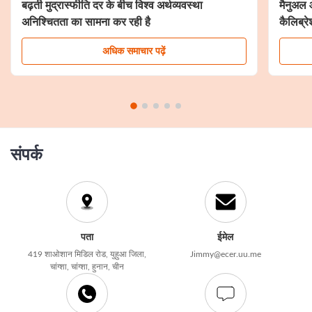
बढ़ती मुद्रास्फीति दर के बीच विश्व अर्थव्यवस्था
मैनुअल 
अनिश्चितता का सामना कर रही है
कैलिब्र
अधिक समाचार पढ़ें
संपर्क
पता
ईमेल
419 शाओशान मिडिल रोड, युहुआ जिला,
Jimmy@ecer.uu.me
चांग्शा, चांग्शा, हुनान, चीन