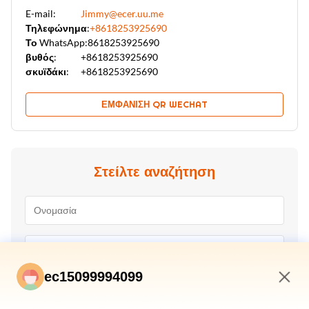
E-mail:
Jimmy@ecer.uu.me
Τηλεφώνημα:
+8618253925690
Το WhatsApp:
8618253925690
βυθός:
+8618253925690
σκυϊδάκι:
+8618253925690
ΕΜΦΆΝΙΣΗ QR WECHAT
Στείλτε αναζήτηση
ec15099994099
6:14 AM