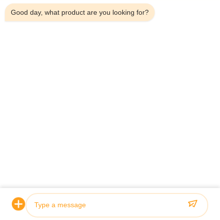
Good day, what product are you looking for?
Υποβολή
ΑΡΧΙΚΉ ΣΕΛΊΔΑ
ΠΡΟΪΌΝΤΑ
ΣΧΕΤΙΚΆ ΜΕ ΕΜΆΣ
ΠΟΙΟΤΙΚΌΣ ΈΛΕΓΧΟΣ
ΓΎΡΟΣ ΕΡΓΟΣΤΑΣΊΩΝ
ΝΈΑ
ΌΛΕΣ ΟΙ ΠΕΡΙΠΤΏΣΕΙΣ
BLOG
ΕΠΑΦΉ
© 2026 Jiangsu Sunny Wall Materials Co., Ltd. All Rights Reserved.