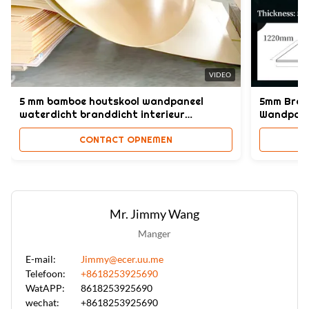
Vochtbestendig, waterdicht,
High Light:
Huidgevoel decoratieve houten fineerpanelen 1
,
22m
,
Huidgevoel decoratief houten fineerpaneel 1
VIDEO
5 mm bamboe houtskool wandpaneel
5mm Bran
waterdicht branddicht interieur
Wandpane
decoratie
Binnenhui
CONTACT OPNEMEN
Mr. Jimmy Wang
Manger
E-mail:
Jimmy@ecer.uu.me
Telefoon:
+8618253925690
WatAPP:
8618253925690
wechat:
+8618253925690