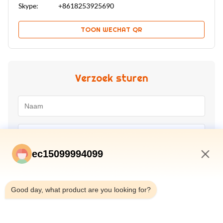
Skype:
+8618253925690
TOON WECHAT QR
Verzoek sturen
ec15099994099
10:54 AM
Good day, what product are you looking for?