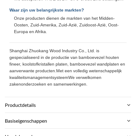
Waar zijn uw belangrijkste markten?
Onze producten dienen de markten van het Midden-
Oosten, Zuid-Amerika, Zuid-Azië, Zuidoost-Azië, Oost-
Europa en Afrika.
Shanghai Zhuokang Wood Industry Co., Ltd. is
gespecialiseerd in de productie van bamboevezel houten
fineer, koolstofkristallen platen, bamboevezel wandplaten en
aanverwante producten.Met een volledig wetenschappelijk
kwaliteitsmanagementsysteemWe verwelkomen
zakenonderzoeken en samenwerkingen.
Productdetails
Material:
Basiseigenschappen
Bamboo Charcoal, Bamboo Wood, PVC
Merknaam: