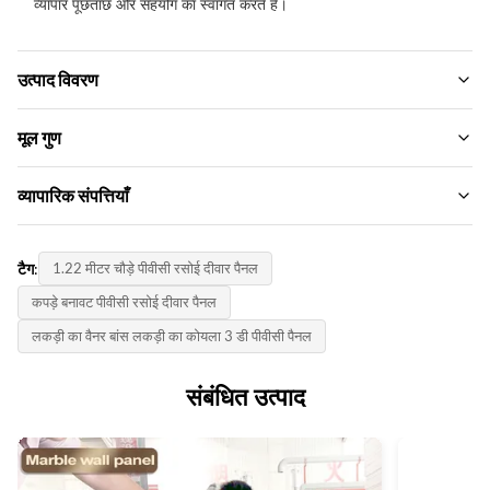
व्यापार पूछताछ और सहयोग का स्वागत करते हैं।
उत्पाद विवरण
Material:
मूल गुण
बांस चारकोल, बांस की लकड़ी, पीवीसी
ब्रांड नाम:
व्यापारिक संपत्तियाँ
Color:
ZhuoKang
स्वनिर्धारित
न्यूनतम आदेश मात्रा:
उत्पाद मॉडल:
टैग:
1.22 मीटर चौड़े पीवीसी रसोई दीवार पैनल
मोल-भाव करना
Certification:
1220*2440*5 मिमी/8 मिमी
ISO9001
कपड़े बनावट पीवीसी रसोई दीवार पैनल
यूनिट मूल्य:
प्रमाणपत्र:
लकड़ी का वैनर बांस लकड़ी का कोयला 3 डी पीवीसी पैनल
Negotiate
Thickness:
ISO9001
5/8 मिमी
भुगतान विधि:
संबंधित उत्पाद
मूल देश:
एल/सी, टी/टी
Length:
चीन
2.44/2.6/2.8/3/3.2/3.4/3.6 मीटर या अनुकूलित
आपूर्ति क्षमता: