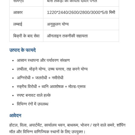
सामग्री
बांस लकड़ी का कोयला दीवार पैनल
आकार
1220*2440/2600/2800/3000*5/8 मिमी
लम्बाई
अनुकूलन योग्य
बिक्री के बाद सेवा
ऑनलाइन तकनीकी सहायता
उत्पाद के फायदे
आसान स्थापना और पर्यावरण संरक्षण
लचीला, मोड़ने योग्य, उच्च घनत्व, तह करने योग्य
अग्निरोधी + जलरोधी + नमीरोधी
स्क्रैच विरोधी + ध्वनि अवशोषक + मोल्ड-प्रूफ
स्पष्ट बनावट वाले हल्के
विभिन्न रंगों में उपलब्ध
आवेदन
होटल, विला, अपार्टमेंट, कार्यालय भवन, बाथरूम, भोजन / रहने वाले कमरे, शॉपिंग
मॉल और विभिन्न वाणिज्यिक स्थानों के लिए उपयुक्त।