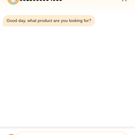
5:27 AM
Good day, what product are you looking for?
जमा करें
होम
उत्पाद
हमारे बारे में
गुणवत्ता नियंत्रण
फैक्टरी यात्रा
समाचार
सभी मामलों
BLOG
हमसे संपर्क करें