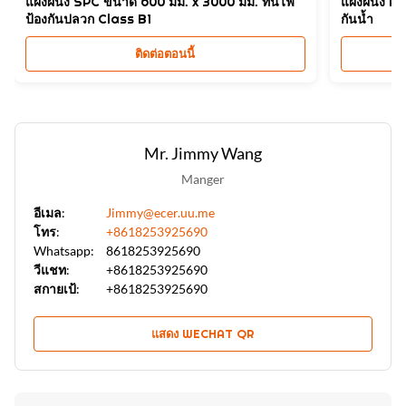
แผงผนัง SPC ขนาด 600 มม. x 3000 มม. ทนไฟ
แผงผนัง PV
ใบแผ่นผนัง pvc มาร์บอร์ 1220*2440*8mm
,
ป้องกันปลวก Class B1
กันน้ำ
ผนังพีวีซีจากมาร์มเบอร์ถ่านหิน
ติดต่อตอนนี้
Mr. Jimmy Wang
Manger
อีเมล:
Jimmy@ecer.uu.me
โทร:
+8618253925690
Whatsapp:
8618253925690
วีแชท:
+8618253925690
สกายเป้:
+8618253925690
แสดง WECHAT QR