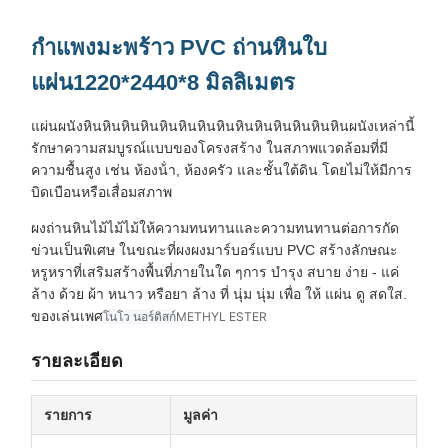
กําแพงมะพร้าว PVC ถ่านหิน
ใบ
แผ่น
1220*2440*8 มิลลิเมตร
แผ่นผนังหินหินหินหินหินหินหินหินหินหินหินหินหินหินผนังเหล่านี้
รักษาความสมบูรณ์แบบของโครงสร้าง ในสภาพแวดล้อมที่มี
ความชื้นสูง เช่น ห้องน้ํา, ห้องครัว และชั้นใต้ดิน โดยไม่ให้มีการ
บิดเบือนหรือเสื่อมสภาพ
ผงถ่านหินไม้ไม้ไม้ให้ความทนทานและความทนทานต่อการกัด
ข่วนเป็นพิเศษ ในขณะที่ผงผงมาร์บอร์แบบ PVC สร้างลักษณะ
หรูหราที่เสริมสร้างพื้นที่ภายในใด ๆการ บํารุง สบาย ง่าย - แค่
ล้าง ด้วย ผ้า หนาว หรือยา ล้าง ที่ นุ่ม นุ่ม เพื่อ ให้ แผ่น ดู สดใส.
ของเล่นเพศ
โนโว นอร์ดิสก์
METHYL ESTER
รายละเอียด
รายการ
มูลค่า