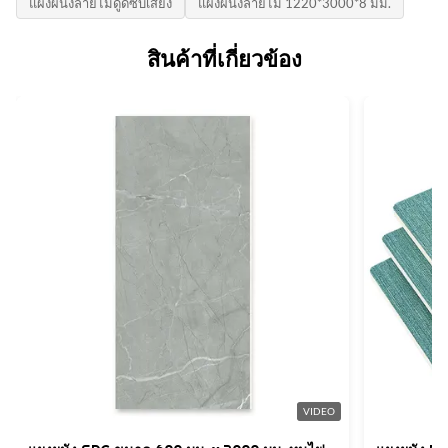
แผงผนังลายไม้ดูดซับเสียง
แผงผนังลายไม้ 1220*3000*8 มม.
โรงเรียนสำนักงานการตกแต่งผนัง
ราคาต่อหน่วย:
ใบรับรอง:
Negotiate
ISO9001
สินค้าที่เกี่ยวข้อง
Feature:
เป็นมิตรกับสิ่งแวดล้อมกันน้ำ+เป็นมิตรกับสิ่งแวดล้อมกันน้ำ |
วิธีการจ่ายเงิน:
ประเทศกําเนิด:
สร้างสรรค์ | ง่ายต่อการติดตั้งกันน้ำและท
แอล/C,ที/ที
จีน
Usage:
ความสามารถในการจําหน่าย:
การบริหารการพาณิชย์ความบันเทิงครัวเรือน
6,000 เมตรต่อวัน
Function:
กันน้ำกันน้ำ
Color:
หลากหลายและปรับแต่ง
Style:
การออกแบบที่ทันสมัยทันสมัยและสง่างามปรับแต่งเอง
High Light:
VIDEO
แผ่นผนังหินอ่อน PVC จากไม้ไผ่
,