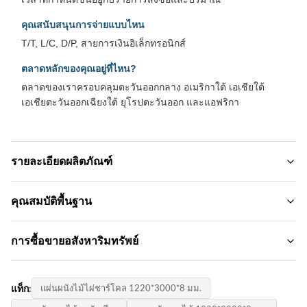
คุณสนับสนุนการจ่ายแบบไหน
T/T, L/C, D/P, สายการเงินอิเล็กทรอนิกส์
ตลาดหลักของคุณอยู่ที่ไหน?
ตลาดของเราครอบคลุมตะวันออกกลาง อเมริกาใต้ เอเชียใต้
เอเชียตะวันออกเฉียงใต้ ยุโรปตะวันออก และแอฟริกา
รายละเอียดผลิตภัณฑ์
Material:
คุณสมบัติพื้นฐาน
PVC， ถ่านไม้ไผ่
ชื่อแบรนด์:
การซื้อขายอสังหาริมทรัพย์
Surface:
ZhuoKang
เรียบ
ปริมาณการสั่งซื้อขั้นต่ำ:
รูปแบบสินค้า:
Application:
แท็ก:
แผ่นผนังไม้ไผ่ชาร์โคล 1220*3000*8 มม.
ต่อรอง
1220*2440*5mm/8mm
การตกแต่งภายในบ้านการตกแต่งภายในและภายนอกผนัง