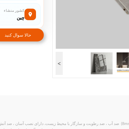
کشور منشاء
چین
حالا سوال کنيد
>
پانل دیواری مرمر PVC چوبی بامبو (1220 * 2440 * 8mm) ️ ضد آب ، ضد رطوبت و سازگار با محیط زیست.