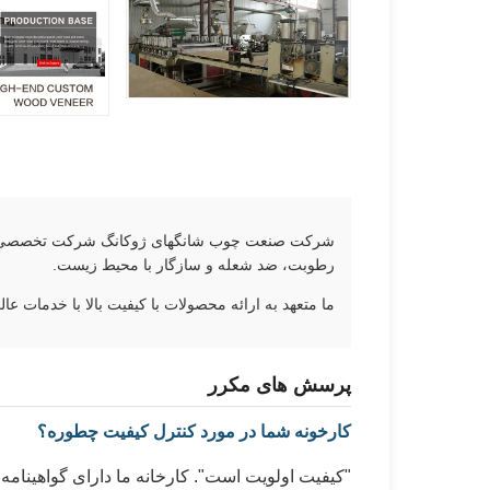
شرکت صنعت چوب شانگهای ژوکانگ شرکت تخصصی ادغام 
رطوبت، ضد شعله و سازگار با محیط زیست.
ما متعهد به ارائه محصولات با کیفیت بالا با خدمات عالی هستیم.
پرسش های مکرر
کارخونه شما در مورد کنترل کیفیت چطوره؟
"کیفیت اولویت است". کارخانه ما دارای گواهینامه های O9001، ISO45001، ISO14001