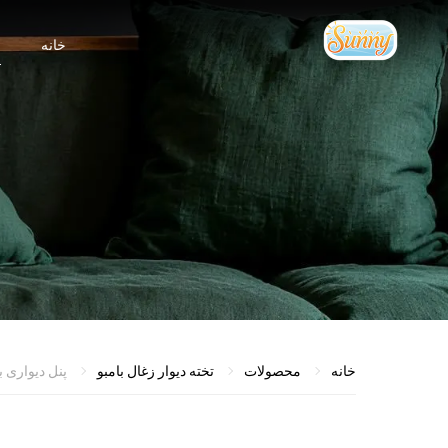
خانه
م
خانه
محصولات
تخته دیوار زغال بامبو
پنل دیواری بامبو زغال سن