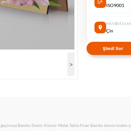
ISO9001
MENŞEI ÜLK
Çin
Şimdi Sor
>
gın geçirmez Bambu Demir Kömür Metal Tahta Finer Bambu kömüründen yap