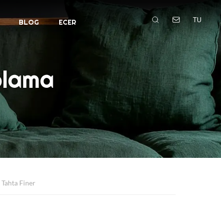
TU
BLOG
ECER
plama
 Tahta Finer