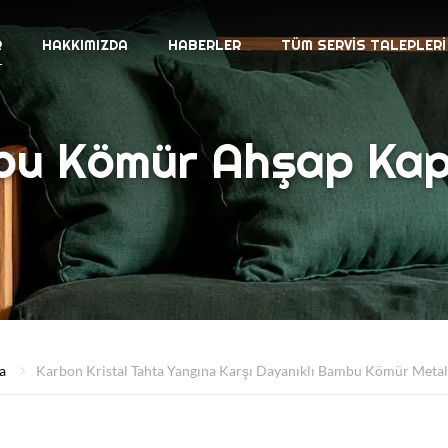
R
HAKKIMIZDA
HABERLER
TÜM SERVIS TALEPLERI
u Kömür Ahşap Ka
a
Karbon Kristal Tahta Yangına Karşı Dayanıklı Bambu Kömür Metal