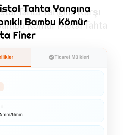
istal Tahta Yangına
stal Tahta Yangına Karşı
anıklı Bambu Kömür
 Bambu Kömür Metal Tahta
ta Finer
likler
Ticaret Mülkleri
LI
*5mm/8mm