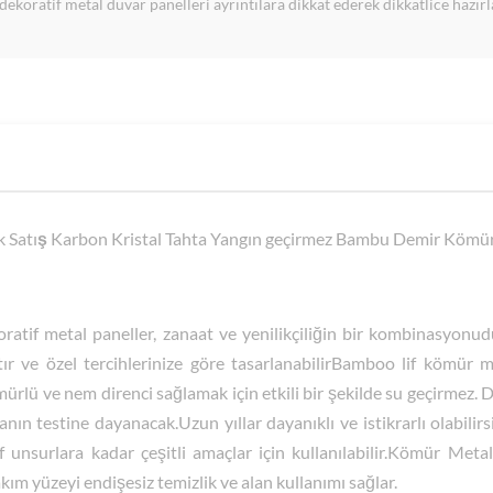
oratif metal duvar panelleri ayrıntılara dikkat ederek dikkatlice hazırl
ak Satış Karbon Kristal Tahta Yangın geçirmez Bambu Demir Kömür
tif metal paneller, zanaat ve yenilikçiliğin bir kombinasyonu
tır ve özel tercihlerinize göre tasarlanabilirBamboo lif kömür m
ürlü ve nem direnci sağlamak için etkili bir şekilde su geçirmez.
ın testine dayanacak.Uzun yıllar dayanıklı ve istikrarlı olabilir
if unsurlara kadar çeşitli amaçlar için kullanılabilir.Kömür M
ım yüzeyi endişesiz temizlik ve alan kullanımı sağlar.