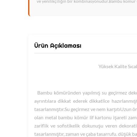
ve yenilikçiliğin bir kombinasyonudur.Bambu kömür dek
Ürün Açıklaması
Yüksek Kalite Sıc
Bambu kömüründen yapılmış su geçirmez dekora
ayrıntılara dikkat ederek dikkatlice hazırlanmış
tasarlanmıştır.Su geçirmez ve nem karşıtıUzun öm
olan metal bambu kömür lif kartonu işareti zaman
zariflik ve sofistikelik dokunuşu veren dekorat
tasarlanmıştır, zaman ve çaba tasarrufu. düşük bak