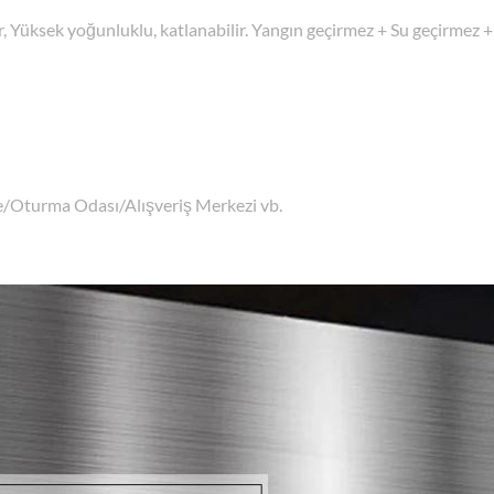
, Yüksek yoğunluklu, katlanabilir. Yangın geçirmez + Su geçirmez +
e/Oturma Odası/Alışveriş Merkezi vb.