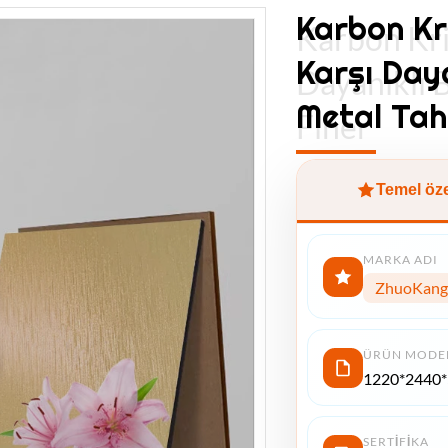
Karbon Kr
Karbon Kri
Karşı Day
Dayanıklı
Metal Tah
Finer
Temel özel
MARKA ADI
ZhuoKang
ÜRÜN MODE
1220*2440
SERTIFIKA