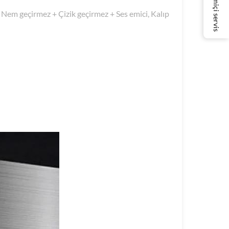
Çevrimiçi servis
 Nem geçirmez + Çizik geçirmez + Ses emici, Kalıp