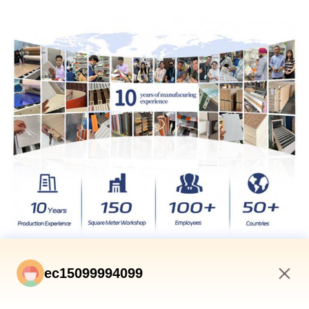
ec15099994099
12:32 PM