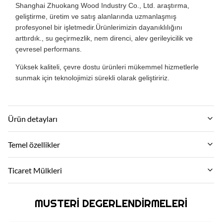
Shanghai Zhuokang Wood Industry Co., Ltd. araştırma,
geliştirme, üretim ve satış alanlarında uzmanlaşmış
profesyonel bir işletmedir.Ürünlerimizin dayanıklılığını
arttırdık., su geçirmezlik, nem direnci, alev gerileyicilik ve
çevresel performans.
Yüksek kaliteli, çevre dostu ürünleri mükemmel hizmetlerle
sunmak için teknolojimizi sürekli olarak geliştiririz.
Ürün detayları
Material:
Temel özellikler
Ahşap-plastik kompozit çevresel malzeme
Marka Adı:
Ticaret Mülkleri
Feature:
zhuokang
Su geçirmez ve yangın nem korumalı
Moq:
Ürün modeli:
MUSTERI DEGERLENDIRMELERI
Pazarlık etmek
Color:
Özelleştirilebilir
Müşteri Gerekli