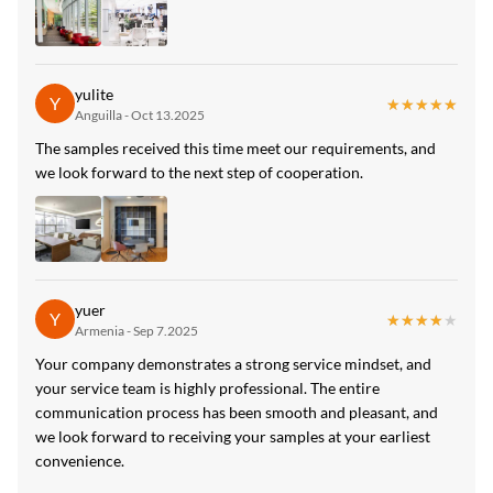
yulite
Y
★★★★★
★★★★★
Anguilla - Oct 13.2025
The samples received this time meet our requirements, and
we look forward to the next step of cooperation.
yuer
Y
★★★★★
★★★★★
Armenia - Sep 7.2025
Your company demonstrates a strong service mindset, and
your service team is highly professional. The entire
communication process has been smooth and pleasant, and
we look forward to receiving your samples at your earliest
convenience.