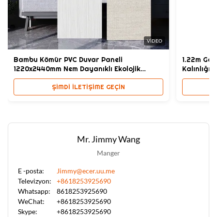
VIDEO
Bambu Kömür PVC Duvar Paneli
1.22m Gen
1220x2440mm Nem Dayanıklı Ekolojik
Kalınlığı 
Dostu
ŞIMDI ILETIŞIME GEÇIN
Mr. Jimmy Wang
Manger
E -posta:
Jimmy@ecer.uu.me
Televizyon:
+8618253925690
Whatsapp:
8618253925690
WeChat:
+8618253925690
Skype:
+8618253925690