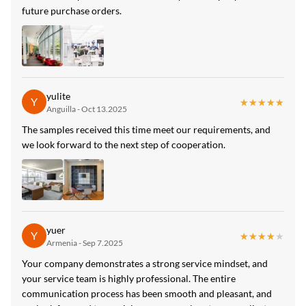
future purchase orders.
Milieubescherming Bamboehoutvezelplaat
,
Houten Grating Bamboehoutvezelplaat
yulite
Y
★★★★★
★★★★★
Anguilla - Oct 13.2025
The samples received this time meet our requirements, and
we look forward to the next step of cooperation.
yuer
Y
★★★★★
★★★★★
Armenia - Sep 7.2025
Your company demonstrates a strong service mindset, and
your service team is highly professional. The entire
communication process has been smooth and pleasant, and