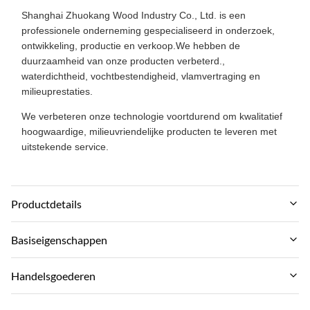
Shanghai Zhuokang Wood Industry Co., Ltd. is een
professionele onderneming gespecialiseerd in onderzoek,
ontwikkeling, productie en verkoop.We hebben de
duurzaamheid van onze producten verbeterd.,
waterdichtheid, vochtbestendigheid, vlamvertraging en
milieuprestaties.
We verbeteren onze technologie voortdurend om kwalitatief
hoogwaardige, milieuvriendelijke producten te leveren met
uitstekende service.
Productdetails
Material:
Basiseigenschappen
Hout-plastic samengesteld omgevingsmateriaal
Merknaam:
Handelsgoederen
Feature:
zhuokang
Waterdicht en vuurvast vochtbestendig
MOQ: