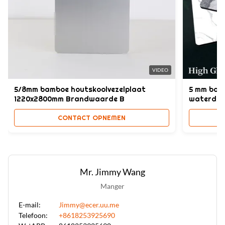
VIDEO
5/8mm bamboe houtskoolvezelplaat
5 mm bam
1220x2800mm Brandwaarde B
waterdic
CONTACT OPNEMEN
Mr. Jimmy Wang
Manger
E-mail:
Jimmy@ecer.uu.me
Telefoon:
+8618253925690