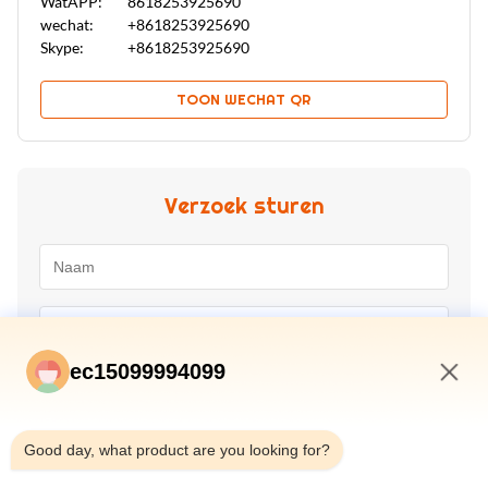
WatAPP:
8618253925690
wechat:
+8618253925690
Skype:
+8618253925690
TOON WECHAT QR
Verzoek sturen
ec15099994099
11:07 PM
Good day, what product are you looking for?