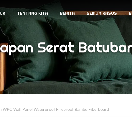
UK
TENTANG KITA
BERITA
SEMUA KASUS
B
apan Serat Batuba
 WPC Wall Panel Waterproof Fireproof Bambu Fiberboard