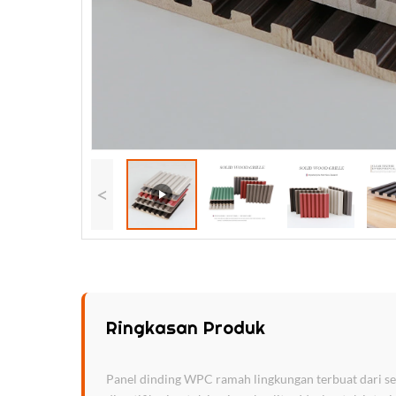
<
Ringkasan Produk
Panel dinding WPC ramah lingkungan terbuat dari se