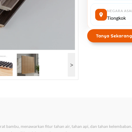
NEGARA ASA
Tiongkok
Tanya Sekarang
>
rat bambu, menawarkan fitur tahan air, tahan api, dan tahan kelembaban