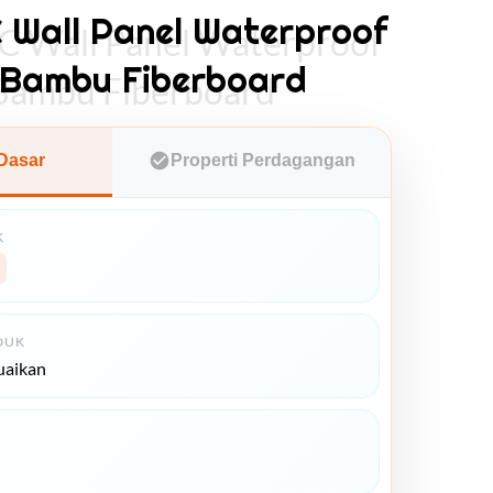
Wall Panel Waterproof
Wall Panel Waterproof
 Bambu Fiberboard
 Bambu Fiberboard
 Dasar
Properti Perdagangan
K
DUK
uaikan