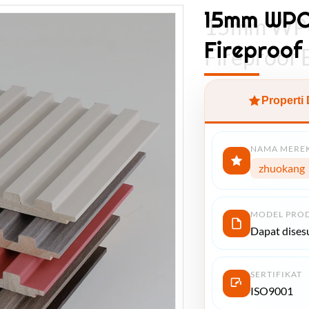
15mm WPC 
15mm WPC 
Fireproof
Fireproof
Properti
NAMA MERE
zhuokang
MODEL PRO
Dapat dises
SERTIFIKAT
ISO9001