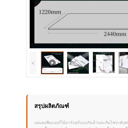
<
สรุปผลิตภัณฑ์
แผนผงฟีนเนอร์ไม้มาร์บอร์แบบกันน้ําและกันไฟระดับพรี