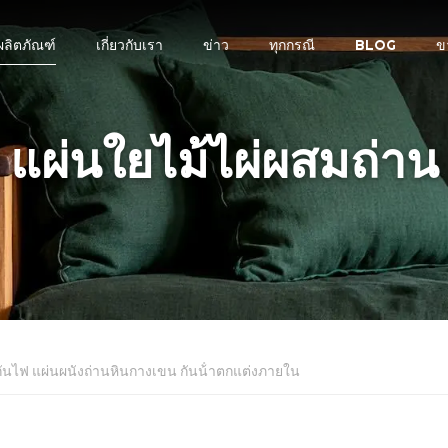
ผลิตภัณฑ์
เกี่ยวกับเรา
ข่าว
ทุกกรณี
BLOG
ข
แผ่นใยไม้ไผ่ผสมถ่าน
 กันไฟ แผ่นผนังถ่านหินกางเขน กันน้ําตกแต่งภายใน