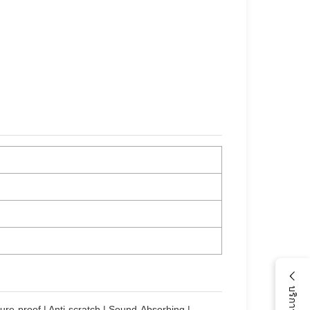
ture-proof | Anti-scratch | Sound-Absorbing |