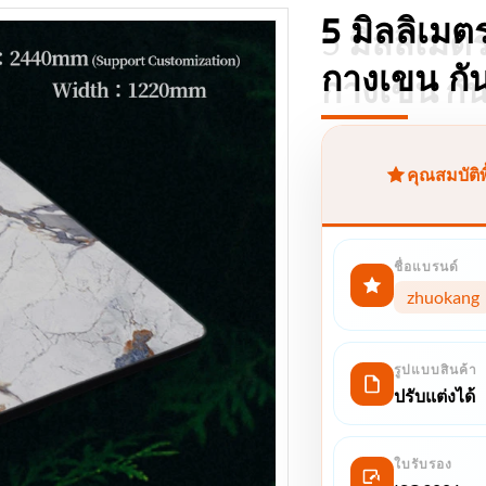
5 มิลลิเมต
5 มิลลิเมต
กางเขน กั
กางเขน กั
คุณสมบัติ
ชื่อแบรนด์
zhuokang
รูปแบบสินค้า
ปรับแต่งได้
ใบรับรอง