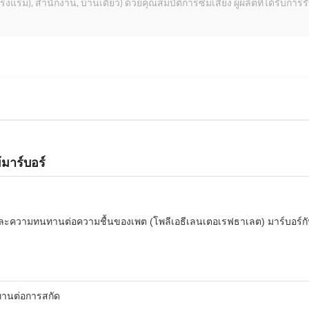
แรม), สํานักงาน, บ้านเดี่ยว) ด้วยคุณสมบัติการซึมเสียง ผู้ผลิตที่ได้รับกา
้มาร์บอร์
วามทนทานต่อความชื้นของเพต (โพลีเอธีเลนเตอเรฟธาเลต) มาร์บอร์กับก
นทานต่อการสกัด