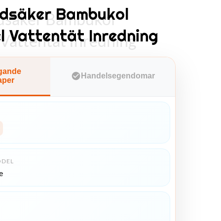
dsäker Bambukol
säker Bambukol
 Vattentät Inredning
Vattentät Inredning
gande
Handelsegendomar
aper
DEL
e