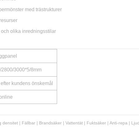
bermönster med trästrukturer
resurser
 och olika inredningsstilar
ggpanel
/2800/3000*5/8mm
efter kundens önskemål
online
ög densitet | Fällbar | Brandsäker | Vattentät | Fuktsäker | Anti-repa | L