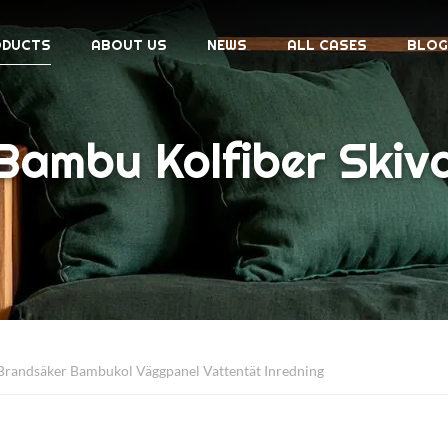
ODUCTS
ABOUT US
NEWS
ALL CASES
BLOG
Bambu Kolfiber Skiv
randsäker Bambukol Väggpanel Vattentät Inredning