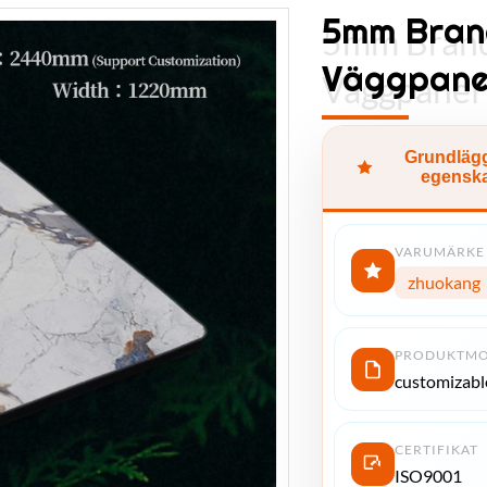
5mm Bran
5mm Brand
Väggpanel
Väggpanel 
Grundläg
egensk
VARUMÄRKE
zhuokang
PRODUKTMO
customizabl
CERTIFIKAT
ISO9001