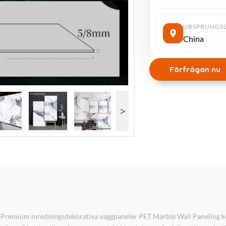
URSPRUNGS
China
Förfrågan nu
>
r Premium inredningsdekorativa väggpaneler PET Marble Wall Paneling 