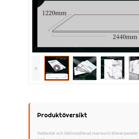
<
Produktöversikt
Vattentät och lättinstallerad marmorträfanerpanele