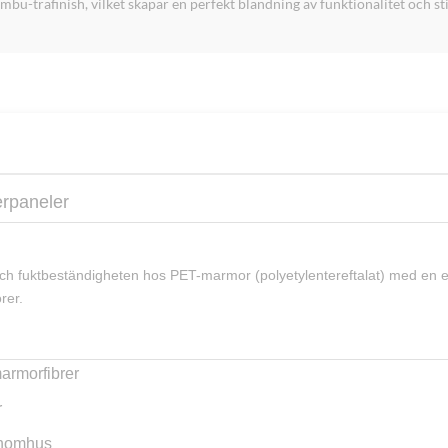
-träfinish, vilket skapar en perfekt blandning av funktionalitet och stil 
erpaneler
h fuktbeständigheten hos PET-marmor (polyetylentereftalat) med en ele
rer.
armorfibrer
r
 inomhus