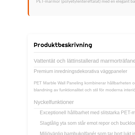
PET-marmor (polyetylentereftalat) med en elegant bambu
Produktbeskrivning
Vattentät och lättinstallerad marmorträfan
Premium inredningsdekorativa väggpaneler
PET Marble Wall Paneling kombinerar hållbarheten oc
blandning av funktionalitet och stil för moderna interiö
Nyckelfunktioner
Exceptionell hållbarhet med slitstarka PET-m
Slagtålig yta som står emot repor och bucklo
Miljövänlig bambukolfanér som tar bort lukt