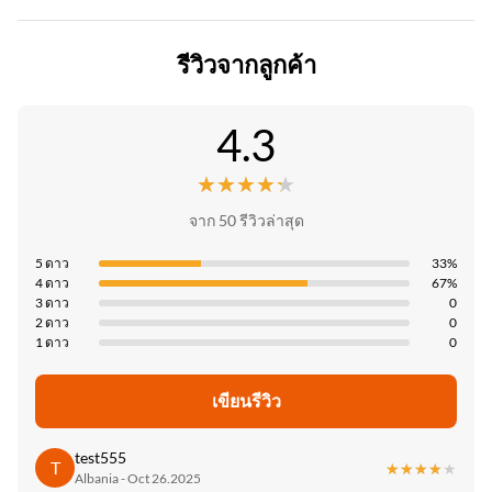
zhuokang
กันน้ำและกันไฟ
ปริมาณการสั่งซื้อขั้นต่ำ:
รูปแบบสินค้า:
รีวิวจากลูกค้า
Color:
ต่อรอง
ปรับแต่งได้
ลูกค้าต้องการ
ราคาต่อหน่วย:
ใบรับรอง:
4.3
Style:
Contact us
ISO9001
หรูหราทันสมัย
★★★★★
★★★★★
วิธีการจ่ายเงิน:
ประเทศกําเนิด:
Thickness:
l/c, t/t
จาก 50 รีวิวล่าสุด
จีน
5 มม./8 มม.
ความสามารถในการจําหน่าย:
5 ดาว
33%
Product Name:
4 ดาว
67%
6,000 เมตรต่อวัน
3 ดาว
0
แผงผนังตกแต่งภายใน
2 ดาว
0
1 ดาว
0
Function:
กันน้ำ
เขียนรีวิว
Packing:
พาเลทบรรจุภัณฑ์กล่อง
test555
T
★★★★★
★★★★★
Albania - Oct 26.2025