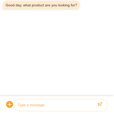
your service team is highly professional. The entire
Good day, what product are you looking for?
communication process has been smooth and pleasant, and
we look forward to receiving your samples at your earliest
convenience.
แท็ก:
iso9001 โรงงาน แผ่นใยยางภายใน
iso9001 โรงงาน ภายในแผ่นเส้นใยไม้ยาง
iso9001 factory Interior bamboo fiber panel
สินค้าที่เกี่ยวข้อง