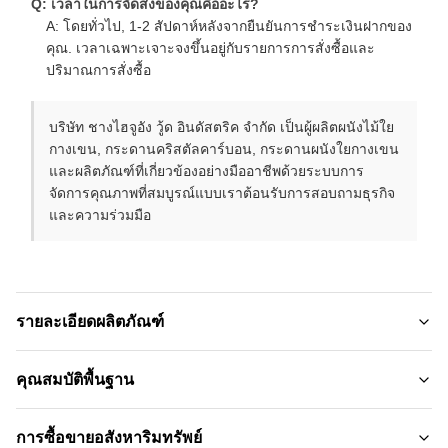
Q: เวลาในการจัดส่งของคุณคืออะไร?
A: โดยทั่วไป, 1-2 สัปดาห์หลังจากยืนยันการชําระเงินฝากของ
คุณ. เวลาเฉพาะเจาะจงขึ้นอยู่กับรายการการสั่งซื้อและ
ปริมาณการสั่งซื้อ
บริษัท ชางไฮจูอัง วู้ด อินดัสตริค จํากัด เป็นผู้ผลิตผนังไม้ใย
กางเขน, กระดานคริสตัลคาร์บอน, กระดานผนังใยกางเขน
และผลิตภัณฑ์ที่เกี่ยวข้องอย่างมืออาชีพด้วยระบบการ
จัดการคุณภาพที่สมบูรณ์แบบเราต้อนรับการสอบถามธุรกิจ
และความร่วมมือ
รายละเอียดผลิตภัณฑ์
Material:
คุณสมบัติพื้นฐาน
ถ่านไม้ไผ่， ไม้ไผ่ไม้สัตว์เลี้ยง
ชื่อแบรนด์:
การซื้อขายอสังหาริมทรัพย์
Feature: