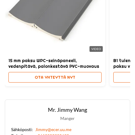
VIDEO
15 mm paksu WPC-seinäpaneeli,
B1 tulenk
vedenpitävä, palonkestävä PVC-muovaus
paksu ve
OTA YHTEYTTÄ NYT
Mr. Jimmy Wang
Manger
Sähköposti:
Jimmy@ecer.uu.me