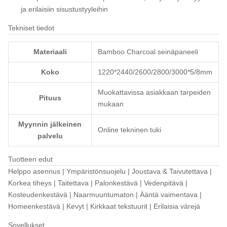
ja erilaisiin sisustustyyleihin
Tekniset tiedot
Materiaali
Bamboo Charcoal seinäpaneeli
Koko
1220*2440/2600/2800/3000*5/8mm
Muokattavissa asiakkaan tarpeiden
Pituus
mukaan
Myynnin jälkeinen
Online tekninen tuki
palvelu
Tuotteen edut
Helppo asennus | Ympäristönsuojelu | Joustava & Taivutettava |
Korkea tiheys | Taitettava | Palonkestävä | Vedenpitävä |
Kosteudenkestävä | Naarmuuntumaton | Ääntä vaimentava |
Homeenkestävä | Kevyt | Kirkkaat tekstuurit | Erilaisia ​​värejä
Sovellukset