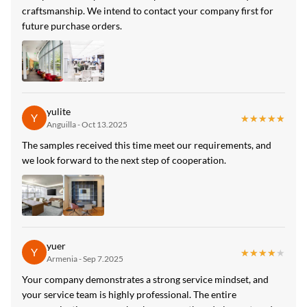
craftsmanship. We intend to contact your company first for
bambukuitu seinälevyt iso9001
,
iso9001 bambukuitu seinälevyt
,
future purchase orders.
iso9001 bambukuitu seinälevyt 8mm
yulite
Y
★★★★★
★★★★★
Anguilla - Oct 13.2025
The samples received this time meet our requirements, and
we look forward to the next step of cooperation.
yuer
Y
★★★★★
★★★★★
Armenia - Sep 7.2025
Your company demonstrates a strong service mindset, and
your service team is highly professional. The entire