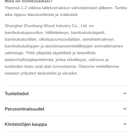
Mikä on toimitusaikasi?
Yleensä 1-2 viikkoa talletusmaksun vahvistamisen jälkeen. Tarkka
aika riippuu tilaustuotteista ja määrästä.
Shanghai Zhuokang Wood Industry Co., Ltd. on
bambukuitupuuviilun, hiilikidelevyn, bambukuitutapetit,
bambukuituritilän, ulkoilupuumuovilattian, seinähelmalevyn,
bambukuitulinjojen ja alumiiniseosmetallilinjojen ammattimainen
valmistaja. Yhtiö ylläpitää täydellistä ja tieteellistä
laadunhallintajärjestelmää, jonka rehellisyys, vahvuus ja
tuotteiden laatu ovat alan tunnustamia. Otamme mielellämme
vastaan ​​yritysten tiedustelut ja vierailut.
Tuotetiedot
Material:
Perusominaisuudet
bamboo charcoal，Bamboo wood,PVC
Tuotemerkki:
Kiinteistöjen kauppa
Feature:
zhuokang