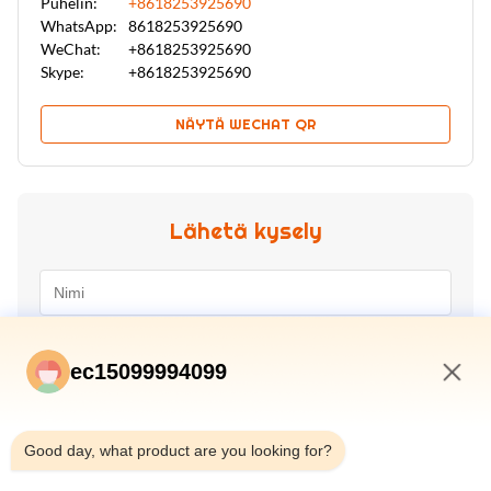
Puhelin:
+8618253925690
WhatsApp:
8618253925690
WeChat:
+8618253925690
Skype:
+8618253925690
NÄYTÄ WECHAT QR
Lähetä kysely
ec15099994099
1:48 PM
Good day, what product are you looking for?