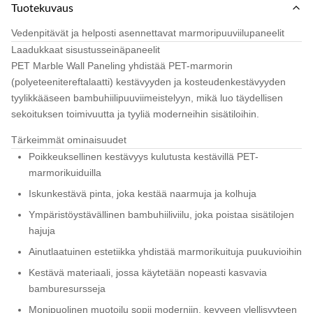
Tuotekuvaus
Vedenpitävät ja helposti asennettavat marmoripuuviilupaneelit
Laadukkaat sisustusseinäpaneelit
PET Marble Wall Paneling yhdistää PET-marmorin
(polyeteenitereftalaatti) kestävyyden ja kosteudenkestävyyden
tyylikkääseen bambuhiilipuuviimeistelyyn, mikä luo täydellisen
sekoituksen toimivuutta ja tyyliä moderneihin sisätiloihin.
Tärkeimmät ominaisuudet
Poikkeuksellinen kestävyys kulutusta kestävillä PET-
marmorikuiduilla
Iskunkestävä pinta, joka kestää naarmuja ja kolhuja
Ympäristöystävällinen bambuhiiliviilu, joka poistaa sisätilojen
hajuja
Ainutlaatuinen estetiikka yhdistää marmorikuituja puukuvioihin
Kestävä materiaali, jossa käytetään nopeasti kasvavia
bamburesursseja
Monipuolinen muotoilu sopii moderniin, kevyeen ylellisyyteen