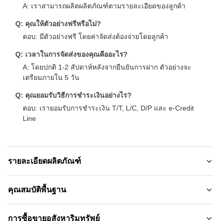
A: เราสามารถผลิตผลิตภัณฑ์ตามรายละเอียดของลูกค้า
Q: คุณให้ตัวอย่างฟรีหรือไม่?
ตอบ: มีตัวอย่างฟรี โดยค่าจัดส่งต้องจ่ายโดยลูกค้า
Q: เวลาในการจัดส่งของคุณคืออะไร?
A: โดยปกติ 1-2 สัปดาห์หลังจากยืนยันการฝาก ตัวอย่างจะ
เตรียมภายใน 5 วัน
Q: คุณยอมรับวิธีการชําระเงินอย่างไร?
ตอบ: เรายอมรับการชําระเงิน T/T, L/C, D/P และ e-Credit
Line
รายละเอียดผลิตภัณฑ์
Material:
คุณสมบัติพื้นฐาน
ถ่านไม้ไผ่ไฟเบอร์ไม้ไผ่
ชื่อแบรนด์:
การซื้อขายอสังหาริมทรัพย์
Color: