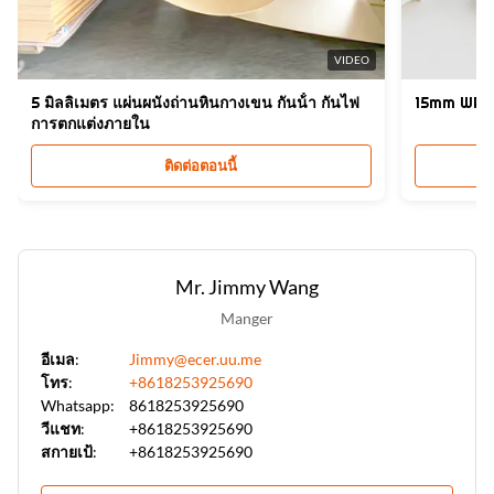
High Light:
แผ่นไฟเบอร์บอร์ดถ่านไม้ไผ่ PVC โลหะ
,
แผ่นไฟเบอร์บอร์ดถ่านไม้ไผ่ 5 มม. กันความชื้น
,
VIDEO
แผ่นไฟเบอร์บอร์ดถ่านไม้ไผ่ 8 มม.
5 มิลลิเมตร แผ่นผนังถ่านหินกางเขน กันน้ํา กันไฟ
15mm WPC แ
การตกแต่งภายใน
ติดต่อตอนนี้
Mr. Jimmy Wang
Manger
อีเมล:
Jimmy@ecer.uu.me
โทร:
+8618253925690
Whatsapp:
8618253925690
วีแชท:
+8618253925690
สกายเป้:
+8618253925690