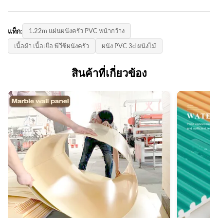
ZhuoKang
ปรับแต่ง
ปริมาณการสั่งซื้อขั้นต่ำ:
รูปแบบสินค้า:
Package:
แท็ก:
1.22m แผ่นผนังครัว PVC หน้ากว้าง
ต่อรอง
1220*2440*5mm/8mm
กล่องบรรจุภัณฑ์ +พาเลท
เนื้อผ้า เนื้อเยื่อ พีวีซีผนังครัว
ผนัง PVC 3d ผนังไม้
ราคาต่อหน่วย:
ใบรับรอง:
Samples:
Negotiate
ISO9001
สินค้าที่เกี่ยวข้อง
ฟรี/ปรับแต่ง
วิธีการจ่ายเงิน:
ประเทศกําเนิด:
Size:
แอล/C, ที/ที
จีน
หลากหลายและกำหนดเอง
ความสามารถในการจําหน่าย:
Thickness:
6,000 เมตรต่อวัน
5/8 มม.
Advantage:
ติดตั้งง่ายการป้องกันสิ่งแวดล้อมยืดหยุ่น， โค้งงอได้
Fire Rating:
ข