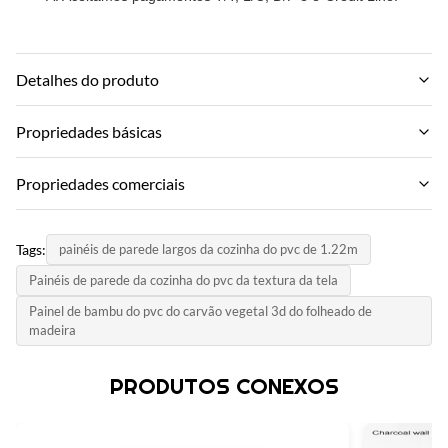
Detalhes do produto
Material:
Propriedades básicas
Carvão de bambu, fibra de madeira de bambu
Nome da marca:
Propriedades comerciais
Color:
ZhuoKang
Personalizado
MOQ:
Modelo do Produto:
Tags:
painéis de parede largos da cozinha do pvc de 1.22m
Negociar
Package:
1220*2440*5mm/8mm
Painéis de parede da cozinha do pvc da textura da tela
Embalagem de caixa +palete
Preço unitário:
Certificado:
Painel de bambu do pvc do carvão vegetal 3d do folheado de
Negotiate
Samples:
madeira
ISO9001
Grátis/personalizado
Método de pagamento:
País de Origem:
PRODUTOS CONEXOS
L/C, T/T
Size:
China
Vários e personalizados
Capacidade de abastecimento: