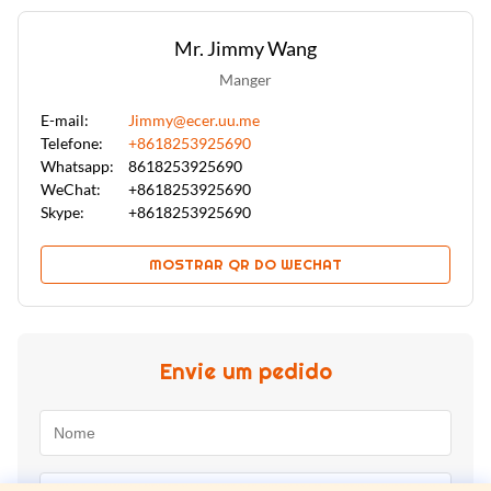
Mr. Jimmy Wang
Manger
E-mail:
Jimmy@ecer.uu.me
Telefone:
+8618253925690
Whatsapp:
8618253925690
WeChat:
+8618253925690
Skype:
+8618253925690
MOSTRAR QR DO WECHAT
Envie um pedido