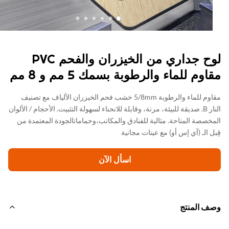
لوح جداري من الخيزران والفحم PVC
وم للماء والرطوبة بسمك 5 مم و 8 مم
مقاوم للماء والرطوبة 5/8mm خشب فحم الخيزران الألياف مع تصنيف
النار B. صديقة للبيئة، مرنة، وقابلة للانحناء لسهولة التثبيت. الأحجام / الألوان
خصصة المتاحة. مثالية للفنادق والمكاتب،وحماماتالجودة المعتمدة من
ل الـ (آي إس أو) مع عينات مجانية
اسأل الآن
ف المنتج