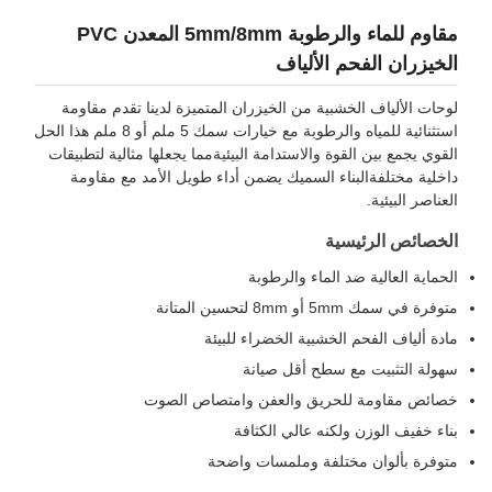
مقاوم للماء والرطوبة 5mm/8mm المعدن PVC
لخيزران الفحم الألياف
وحات الألياف الخشبية من الخيزران المتميزة لدينا تقدم مقاومة
استثنائية للمياه والرطوبة مع خيارات سمك 5 ملم أو 8 ملم هذا الحل
لقوي يجمع بين القوة والاستدامة البيئيةمما يجعلها مثالية لتطبيقات
اخلية مختلفةالبناء السميك يضمن أداء طويل الأمد مع مقاومة
لعناصر البيئية.
لخصائص الرئيسية
لحماية العالية ضد الماء والرطوبة
توفرة في سمك 5mm أو 8mm لتحسين المتانة
ادة ألياف الفحم الخشبية الخضراء للبيئة
هولة التثبيت مع سطح أقل صيانة
صائص مقاومة للحريق والعفن وامتصاص الصوت
ناء خفيف الوزن ولكنه عالي الكثافة
توفرة بألوان مختلفة وملمسات واضحة