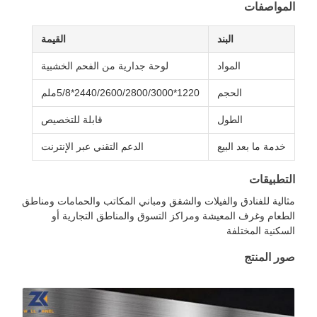
لمواصفات
البند
القيمة
المواد
لوحة جدارية من الفحم الخشبية
الحجم
1220*2440/2600/2800/3000*5/8ملم
الطول
قابلة للتخصيص
خدمة ما بعد البيع
الدعم التقني عبر الإنترنت
لتطبيقات
ثالية للفنادق والفيلات والشقق ومباني المكاتب والحمامات ومناطق
لطعام وغرف المعيشة ومراكز التسوق والمناطق التجارية أو
لسكنية المختلفة
ور المنتج