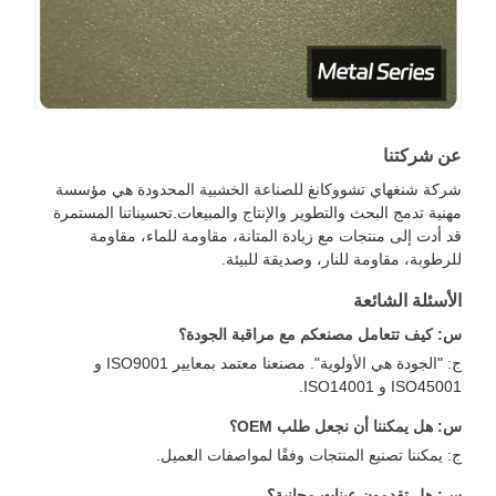
ن شركتنا
ركة شنغهاي تشووكانغ للصناعة الخشبية المحدودة هي مؤسسة
هنية تدمج البحث والتطوير والإنتاج والمبيعات.تحسيناتنا المستمرة
د أدت إلى منتجات مع زيادة المتانة، مقاومة للماء، مقاومة
لرطوبة، مقاومة للنار، وصديقة للبيئة.
لأسئلة الشائعة
: كيف تتعامل مصنعكم مع مراقبة الجودة؟
ج: "الجودة هي الأولوية". مصنعنا معتمد بمعايير ISO9001 و
ISO4500 و ISO14001.
: هل يمكننا أن نجعل طلب OEM؟
: يمكننا تصنيع المنتجات وفقًا لمواصفات العميل.
: هل تقدمون عينات مجانية؟