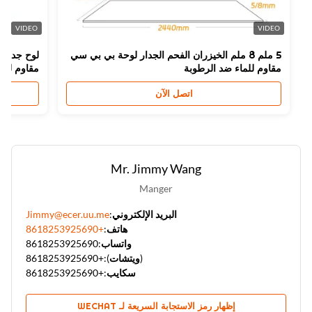
VIDEO
VIDEO
5 ملم 8 ملم الخيزران الفحم الجدار لوحة بي بي سي
مقاوم للماء ضد الرطوبة
مقاوم للرطوبة
اتصل الآن
Mr. Jimmy Wang
Manger
البريد الإلكتروني:
Jimmy@ecer.uu.me
هاتف:
+8618253925690
واتساب:
8618253925690
(ويتشات):
+8618253925690
سكايب:
+8618253925690
إظهار رمز الاستجابة السريعة لـ WECHAT