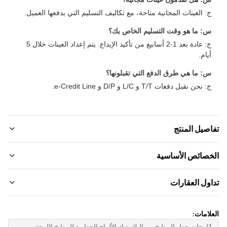
: العينات المجانية متاحة، مع تكاليف التسليم التي يدفعها العميل.
: ما هو وقت التسليم الخاص بك؟
ج: عادة بعد 1-2 أسابيع من تأكيد الإيداع. يتم إعداد العينات خلال 5
يام.
: ما هي طرق الدفع التي تقبلونها؟
: نحن نقبل دفعات T/T و L/C و D/P و e-Credit Line.
صيل المنتج
Materia
صائص الأساسية
فحم الخيزران ، الألياف الخشبية الخيزران
م العلامة التجارية:
ول العقارات
Color
ZhuoKan
سب الطلب
MOQ:
وذج المنتج:
لامات:
فاوض
Package
1220*2440*5mm
1لوحات جدار المطبخ من البلاستيك,الألواح الجدارية للمطبخ,اللوحة