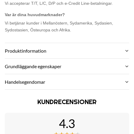
Vi accepterar T/T, L/C, D/P och e-Credit Line-betalningar.
Var är dina huvudmarknader?
Vi betjänar kunder i Mellanöstern, Sydamerika, Sydasien,
Sydostasien, Östeuropa och Afrika.
Produktinformation
Material:
Grundläggande egenskaper
Bamboo Charcoal ,Bamboo wood fiber
Varumärke:
Handelsegendomar
Function:
ZhuoKang
Moisture-Proof,Waterproof,
MOQ:
PRODUKTMODEL:
KUNDRECENSIONER
Negotiate
Color:
1220*2440*5mm/8mm
various and customized
styckpris:
4.3
certifikat:
Negotiate
Style:
ISO9001
Modern,Modern & Elegant Design