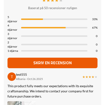
★★★★★
★★★★★
betalningsmetod:
ursprungsland:
L/C, T/T
Application:
Baserat på 50 recensioner nyligen
China
Interiors Homes,Interior & Exterior Wall
Tillgångskapacitet:
5
Decoration,school,office
33%
stjärnor
6000 meter per day
4
Thickness:
67%
stjärnor
5/8mm
3
0
stjärnor
2
Packing:
0
stjärnor
Packed by carton and Pallet
1 stjärna
0
Design:
SKRIV EN RECENSION
simple design,Mordern
High Light:
test555
T
★★★★★
★★★★★
Albania - Oct 26.2025
Fuktsäker bambu kolfiberskiva
,
5 mm bambu kolfiberskiva
,
8 mm bambu kolskiva med träkorn
This product fully meets our expectations with its exquisite
craftsmanship. We intend to contact your company first for
future purchase orders.