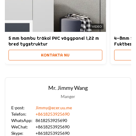
VIDEO
5 mm bambu träkol PVC väggpanel 1,22 m
4-8mm SP
bred tygstruktur
Fuktbest
KONTAKTA NU
Mr. Jimmy Wang
Manger
E-post:
Jimmy@ecer.uu.me
Telefon:
+8618253925690
WhatsApp:
8618253925690
WeChat:
+8618253925690
Skype:
+8618253925690