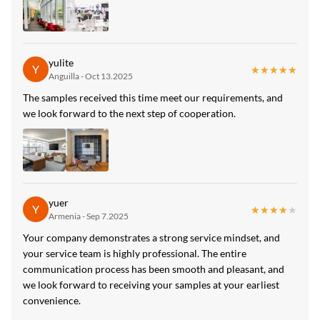
yulite
Y
★★★★★
★★★★★
Anguilla - Oct 13.2025
The samples received this time meet our requirements, and
we look forward to the next step of cooperation.
yuer
Y
★★★★★
★★★★★
Armenia - Sep 7.2025
Your company demonstrates a strong service mindset, and
your service team is highly professional. The entire
communication process has been smooth and pleasant, and
we look forward to receiving your samples at your earliest
convenience.