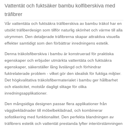
Vattentät och fuktsäker bambu kolfiberskiva med
träfibrer
Vår vattentäta och fuktsäkra träfiberskiva av bambu träkol har en
utsökt träfiberdesign som tillför naturlig skönhet och värme till alla
utrymmen. Den detaljerade träfibrerna skapar attraktiva visuella
effekter samtidigt som den förbättrar inredningens estetik.
Denna träkolsfiberskiva i bambu är konstruerad för praktiska
egenskaper och erbjuder utmärkta vattentäta och fuktsäkra
egenskaper, säkerställer lång livslängd och förhindrar
fuktrelaterade problem - vilket gör den idealisk för fuktiga miljöer.
Det högkvalitativa träkolsfibermaterialet i bambu ger hållbarhet
och elasticitet, motstår dagligt slitage för olika
inredningsapplikationer.
Den mångsidiga designen passar flera applikationer från
väggbeklädnader till möbelbeklädnad, och kombinerar
sofistikering med funktionalitet. Den perfekta blandningen av
träfibrers estetik och vattentät prestanda lyfter interiörstämningen