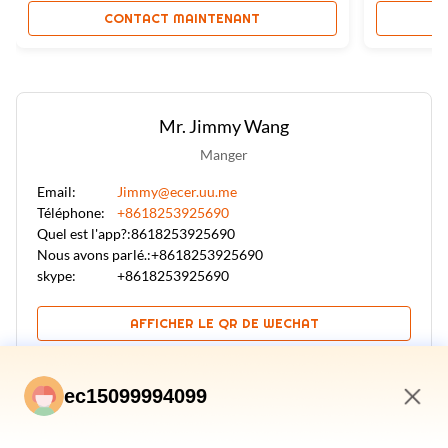
imperméab
CONTACT MAINTENANT
Mr. Jimmy Wang
Manger
Email:
Jimmy@ecer.uu.me
Téléphone:
+8618253925690
Quel est l'app?:
8618253925690
Nous avons parlé.:
+8618253925690
skype:
+8618253925690
AFFICHER LE QR DE WECHAT
ec15099994099
Envoyer une demande
3:43 PM