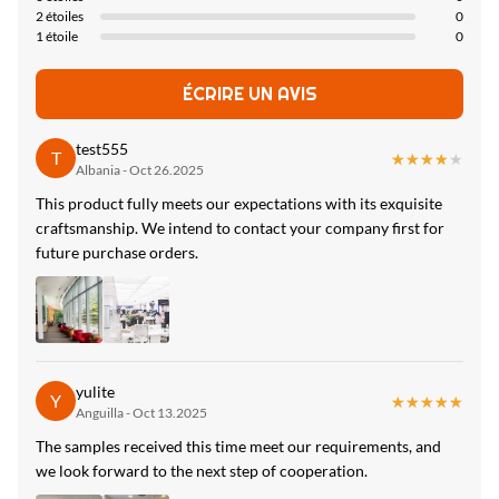
2 étoiles
0
Advantage:
1 étoile
0
Installation facile, protection de l'environnement, flexible ，
pliable
ÉCRIRE UN AVIS
Fire Rating:
test555
T
★★★★★
★★★★★
B
Albania - Oct 26.2025
This product fully meets our expectations with its exquisite
High Light:
craftsmanship. We intend to contact your company first for
Panneau de particules en bambou de charbon de bois en métal
future purchase orders.
personnalisable
,
Panneau de particules imperméable de charbon de bois de
bambou en métal
,
Panneau de particules de charbon de bois de bambou de
yulite
décoration intérieure
Y
★★★★★
★★★★★
Anguilla - Oct 13.2025
The samples received this time meet our requirements, and
we look forward to the next step of cooperation.