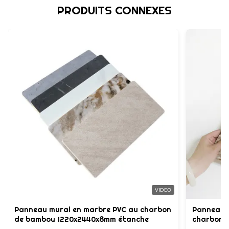
PRODUITS CONNEXES
VIDEO
Panneau mural en marbre PVC au charbon
Panneau m
de bambou 1220x2440x8mm étanche
charbon d