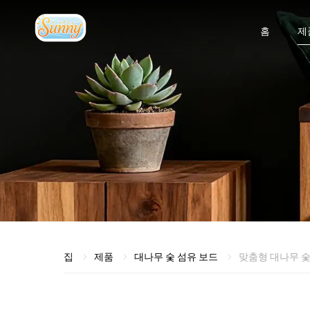
홈
제
집
제품
대나무 숯 섬유 보드
맞춤형 대나무 숯