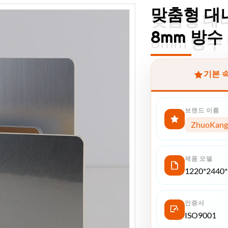
맞춤형 대나
맞춤형 대나
8mm 방수
8mm 방수
기본 
브랜드 이름
ZhuoKang
제품 모델
1220*2440
인증서
ISO9001