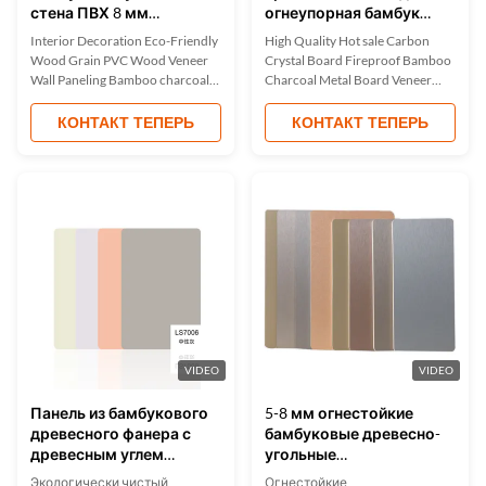
стена ПВХ 8 мм
огнеупорная бамбук
Карбоновая
древесный уголь
Interior Decoration Eco-Friendly
High Quality Hot sale Carbon
кристаллическая стена
металлическая доска
Wood Grain PVC Wood Veneer
Crystal Board Fireproof Bamboo
фанера
Wall Paneling Bamboo charcoal
Charcoal Metal Board Veneer​
fiber wood finish is a wall home
Waterproof decorative metal
decorating material. Wood
panels made from bamboo
КОНТАКТ ТЕПЕРЬ
КОНТАКТ ТЕПЕРЬ
veneer is made from bamboo
charcoal are a combination of
charcoal wood as a substrate,
craftsmanship and innovation.
dusted, glued, heated and
Bamboo charcoal decorative
laminated. Wood veneer using
metal wall panels are carefully
PUR hot melt adhesive. PUR hot
crafted with attention to detail
melt ...
and can ...
VIDEO
VIDEO
Панель из бамбукового
5-8 мм огнестойкие
древесного фанера с
бамбуковые древесно-
древесным углем
угольные
шириной 1,22 м
водонепроницаемые
Экологически чистый
Огнестойкие,