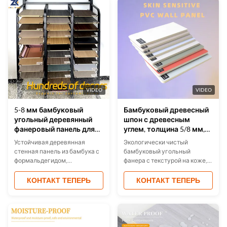
коммерческие
звукопоглощающая.
помещенияISO-
Сертифицирована по
сертифицированное качество
ISO9001, настраиваемые
с доступными опциями OEM.
размеры, простая установка.
Идеально подходит для
домов, офисов, гостиниц.
Экологичная и долговечная.
VIDEO
VIDEO
5-8 мм бамбуковый
Бамбуковый древесный
угольный деревянный
шпон с древесным
фанеровый панель для
углем, толщина 5/8 мм,
внутреннего декора
длина 2,44 м
Устойчивая деревянная
Экологически чистый
стенная панель из бамбука с
бамбуковый угольный
формальдегидом,
фанера с текстурой на коже,
сертифицированная
настраиваемые размеры
ISO9001.идеально подходит
(2,44-3,6 м) и цвета.Идеально
КОНТАКТ ТЕПЕРЬ
КОНТАКТ ТЕПЕРЬ
для отелейOEM/ODM
подходит для гостиниц, офисы
доступны.
и дома.