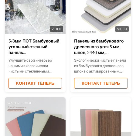
передовыми функциями
безопасности.
VIDEO
VIDEO
5/8мм ПЭТ Бамбуковый
Панель из бамбукового
угольный стенный
древесного угля 5 мм,
панель
шпон, 2440 мм,
водонепроницаемый
водонепроницаемая
Улучшите свой интерьер
Экологически чистые панели
влагостойкий
стеновая панель
нашими экологически
из бамбукового древесного
чистыми стеклянными
шпона с активированным
панелями из ПЭТ и
углем (5 мм/8 мм) с
бамбукового угля, с
настраиваемыми размерами
КОНТАКТ ТЕПЕРЬ
КОНТАКТ ТЕПЕРЬ
водонепроницаемыми,
и цветами. Огнестойкие,
влагонепроницаемыми и
водонепроницаемые и
огнеупорными
устойчивые к царапинам
свойствами.Эти изгибаемые
(сертификация E0/B).
панели предлагают легкую
Идеально подходят для
установку и имеют
офисов, гостиниц и домов.
различные размеры /
Простая установка, гибкость
цветаИдеально подходит для
и звукопоглощение. Доступна
домов, офисов и
поддержка OEM с