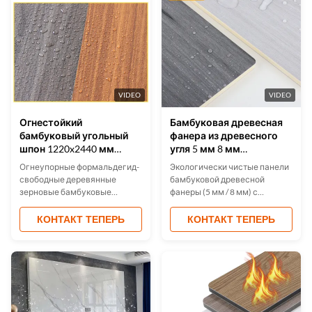
VIDEO
VIDEO
Огнестойкий
Бамбуковая древесная
бамбуковый угольный
фанера из древесного
шпон 1220x2440 мм
угля 5 мм 8 мм
Водонепроницаемая
водонепроницаемая
Огнеупорные формальдегид-
Экологически чистые панели
настенная панель
огнеупорная
свободные деревянные
бамбуковой древесной
зерновые бамбуковые
фанеры (5 мм / 8 мм) с
угольные фанеры
водонепроницаемыми,
предлагают
огнеупорными и
КОНТАКТ ТЕПЕРЬ
КОНТАКТ ТЕПЕРЬ
водонепроницаемые,
влагонепроницаемыми
огнеупорные и экологически
свойствами.Сертификат ISO,
чистые решения для
легкая установка, прочная и
интерьеров.с легкой
легкая. Подходит для домов,
установкой для
офисов, отелей и многого
отелейОбъединяет
другого.
естественную эстетику с