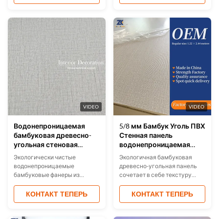
устойчивость и
Особенности:
элегантность.Эти панели
водонепроницаемость,
идеально подходят для
огнестойкость,
отелей., офисы и дома.
звукопоглощение, защита от
пользовательские размеры и
плесени. Доступны размеры/
цвета доступны, с
цвета на заказ. Идеально
сертификацией ISO9001.
подходят для гостиниц,
легкая установка и
офисов и жилых помещений.
экологически чистый дизайн.
Экологически чистые, без
формальдегида, простая
установка.
VIDEO
VIDEO
Водонепроницаемая
5/8 мм Бамбук Уголь ПВХ
бамбуковая древесно-
Стенная панель
угольная стеновая
водонепроницаемая
панель из шпона
Огнестойкая
Экологически чистые
Экологичная бамбуковая
1220x2440 мм
водонепроницаемые
древесно-угольная панель
бамбуковые фанеры из
сочетает в себе текстуру
древесного угля с
ткани и естественную
влагонепроницаемыми,
эстетику для стильных
КОНТАКТ ТЕПЕРЬ
КОНТАКТ ТЕПЕРЬ
огнеупорными и
интерьеров.
звукопоглощающими
Водонепроницаемая,
характеристиками.и
огнестойкая, влагостойкая и