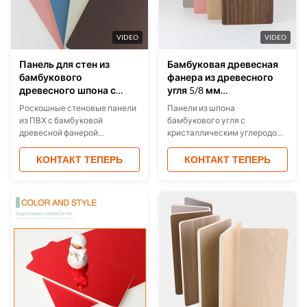
коммерческих помещений.
сертификацией ISO.
VIDEO
VIDEO
Панель для стен из
Бамбуковая древесная
бамбукового
фанера из древесного
древесного шпона с
угля 5/8 мм
древесным углем
влагостойкая
Роскошные стеновые панели
Панели из шпона
1220x2440 мм,
огнестойкая
из ПВХ с бамбуковой
бамбукового угля с
водонепроницаемая,
древесной фанерой
кристаллическим углеродом
огнестойкая
обеспечивают
сочетают в себе
водонепроницаемую,
экологически чистый
КОНТАКТ ТЕПЕРЬ
КОНТАКТ ТЕПЕРЬ
огнестойкую и влагостойкую
бамбуковый уголь с
защиту.экологически чистые
огнестойкими,
материалыСертификат
водонепроницаемыми и
ISO9001, ISO45001 и ISO14001
влагостойкими свойствами.
для обеспечения качества.
Идеально подходящие для
современных интерьеров, эти
панели обеспечивают
простоту установки,
устойчивость к плесени и
настраиваемые цвета.
Сертифицированы по
стандартам ISO9001,