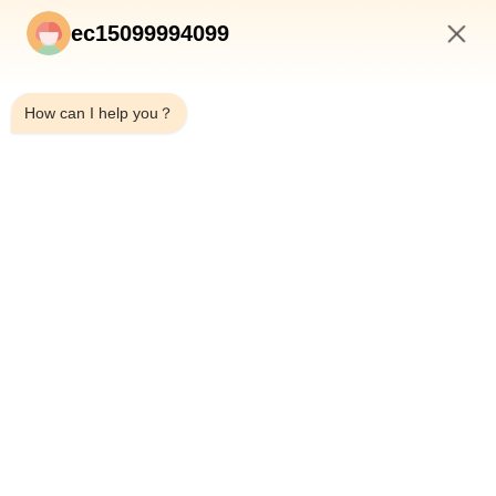
почта:
ec15099994099
Телефон:
+8618253925690
4:37 AM
Что
8618253925690
такое?:
How can I help you？
Wechat:
+8618253925690
скайп:
+8618253925690
СПРОСИТЕ СЕЙЧАС
ГЛАВНАЯ СТРАНИЦА
ПРОДУКЦИЯ
О КОМПАНИИ
КОНТРОЛЬ КАЧЕСТВА
НАША ФАБРИКА
НОВОСТИ
ВСЕ СЛУЧАИ
BLOG
КОНТАКТНЫЕ ДАННЫЕ