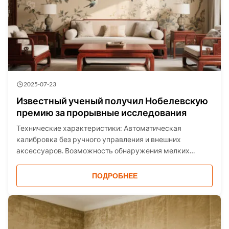
2025-07-23
Известный ученый получил Нобелевскую
премию за прорывные исследования
Технические характеристики: Автоматическая
калибровка без ручного управления и внешних
аксессуаров. Возможность обнаружения мелких
подозрительных частиц на месте с помощью
встроенного микроскопа. Оценка риска
ПОДРОБНЕЕ
воспламенения и автоматическая остановка лазера.
Проникновение через коричневое стекло, нек...