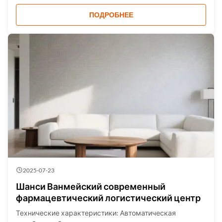
подозрительных частиц на месте с помощью
встроенного микроскопа. Оценка риска
ПОДРОБНЕЕ
воспламенения и автоматическая остановка лазера.
Проникновение через коричневое стекло, нек...
2025-07-23
Шанси Ванмейский современный
фармацевтический логистический центр
Технические характеристики: Автоматическая