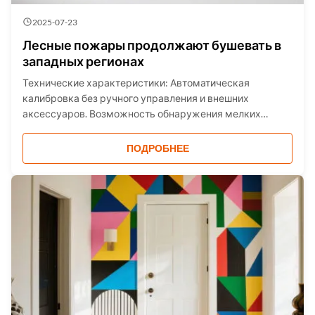
2025-07-23
Лесные пожары продолжают бушевать в
западных регионах
Технические характеристики: Автоматическая
калибровка без ручного управления и внешних
аксессуаров. Возможность обнаружения мелких
подозрительных частиц на месте с помощью
встроенного микроскопа. Оценка риска
ПОДРОБНЕЕ
воспламенения и автоматическая остановка лазера.
Проникновение через коричневое стекло, нек...