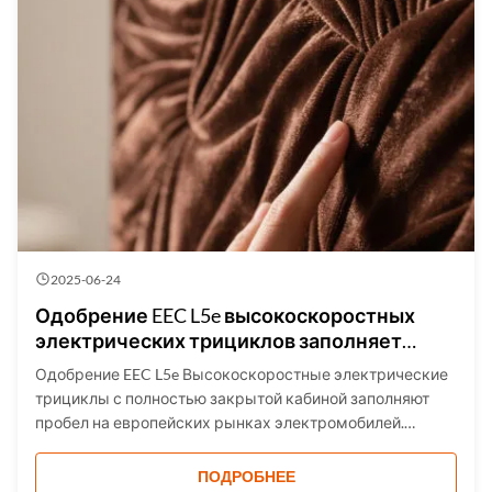
2025-06-24
Одобрение EEC L5e высокоскоростных
электрических трициклов заполняет
пробел на европейских рынках
Одобрение EEC L5e Высокоскоростные электрические
трициклы с полностью закрытой кабиной заполняют
пробел на европейских рынках электромобилей.
Вообще говоря, скорость электрических трициклов-
скутеров составляет менее 40 км/ч. Этой скорости
ПОДРОБНЕЕ