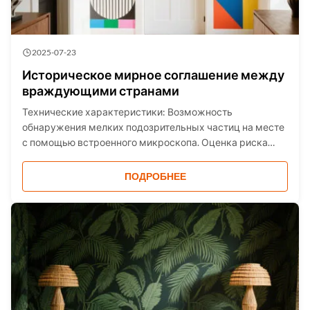
2025-07-23
Историческое мирное соглашение между
враждующими странами
Технические характеристики: Возможность
обнаружения мелких подозрительных частиц на месте
с помощью встроенного микроскопа. Оценка риска
воспламенения и автоматическая остановка лазера.
Маленький и легкий, его можно легко носить с собой и
ПОДРОБНЕЕ
использовать. Проникновение через коричневое
стекло, некоторы...