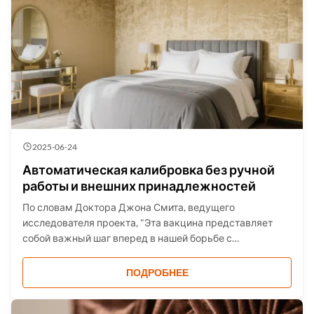
2025-06-24
Автоматическая калибровка без ручной
работы и внешних принадлежностей
По словам Доктора Джона Смита, ведущего
исследователя проекта, "Эта вакцина представляет
собой важный шаг вперед в нашей борьбе с
[конкретной болезнью]. Наша команда неустанно
работала над обеспечением ее безопасности и
ПОДРОБНЕЕ
эффективности." Проект включал в себя несколько
этапов клинических испытаний, ко...