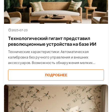
2025-07-23
Технологический гигант представил
революционные устройства на базе ИИ
Технические характеристики: Автоматическая
калибровка без ручного управления и внешних
аксессуаров. Возможность обнаружения мелких
подозрительных частиц на месте с помощью
встроенного микроскопа. Оценка риска
ПОДРОБНЕЕ
воспламенения и автоматическая остановка лазера.
Проникновение через коричневое стекло, нек...