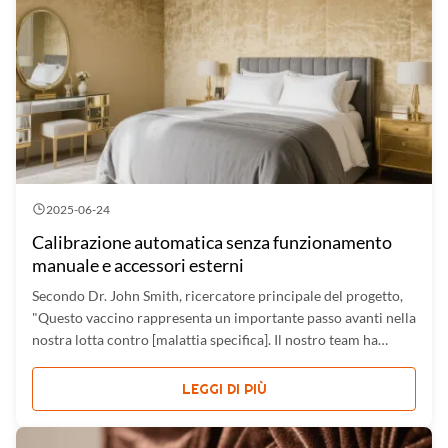
2025-06-24
Calibrazione automatica senza funzionamento
manuale e accessori esterni
Secondo Dr. John Smith, ricercatore principale del progetto,
"Questo vaccino rappresenta un importante passo avanti nella
nostra lotta contro [malattia specifica]. Il nostro team ha
lavorato instancabilmente per garantire la sua sicurezza ed
efficacia." Il progetto ha coinvolto diverse fasi di ...
LEGGI DI PIÙ