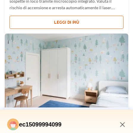
sospette in loco tramite microscopio integrato. Valuta il
rischio di accensione e arresta automaticamente il laser.
Piccolo e leggero, può essere trasportato e utilizzato
facilmente. Penetra vetro marrone, alcune buste e imballaggi
LEGGI DI PIÙ
in ...
2025-07-23
ec15099994099
Nuovo vaccino contro il COVID-19 mostra
risultati promettenti nei primi test