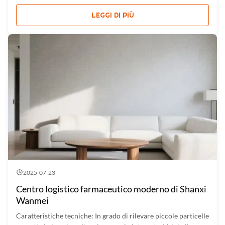
Piccolo e leggero, può essere trasportato e utilizzato
facilmente. Penetra vetro marrone, alcune buste e imballaggi
LEGGI DI PIÙ
in ...
2025-07-23
Centro logistico farmaceutico moderno di Shanxi
Wanmei
Caratteristiche tecniche: In grado di rilevare piccole particelle