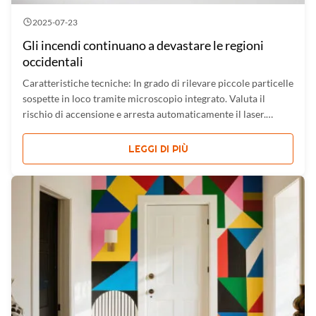
2025-07-23
Gli incendi continuano a devastare le regioni
occidentali
Caratteristiche tecniche: In grado di rilevare piccole particelle
sospette in loco tramite microscopio integrato. Valuta il
rischio di accensione e arresta automaticamente il laser.
Piccolo e leggero, può essere trasportato e utilizzato
facilmente. Penetra vetro marrone, alcune buste e imballaggi
LEGGI DI PIÙ
in ...