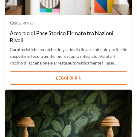
2025-07-23
Accordo di Pace Storico Firmato tra Nazioni
Rivali
Caratteristiche tecniche: In grado di rilevare piccole particelle
sospette in loco tramite microscopio integrato. Valuta il
rischio di accensione e arresta automaticamente il laser.
Piccolo e leggero, può essere trasportato e utilizzato
facilmente. Penetra vetro marrone, alcune buste e imballaggi
LEGGI DI PIÙ
in ...