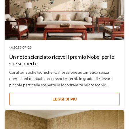
2025-07-23
Un noto scienziato riceve il premio Nobel per le
sue scoperte
Caratteristiche tecniche: Calibrazione automatica senza
operazioni manuali e accessori esterni. In grado di rilevare
piccole particelle sospette in loco tramite microscopio
integrato. Valuta il rischio di accensione e arresta
automaticamente il laser. Penetra il vetro marrone, alcune
LEGGI DI PIÙ
buste e ...