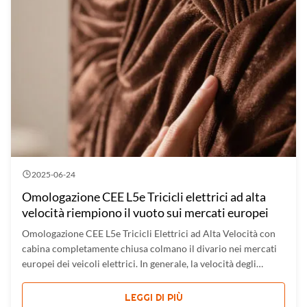
2025-06-24
Omologazione CEE L5e Tricicli elettrici ad alta
velocità riempiono il vuoto sui mercati europei
Omologazione CEE L5e Tricicli Elettrici ad Alta Velocità con
cabina completamente chiusa colmano il divario nei mercati
europei dei veicoli elettrici. In generale, la velocità degli
scooter a tre ruote elettrici è inferiore a 40 km/h. La velocità è
sufficiente per le persone che guidano in centro, ...
LEGGI DI PIÙ