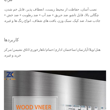
نصب آسان، حفاظت از محیط زیست، انعطاف پذیر، قابل خم شدن،
چگالی بالا، قابل تاشو. ضد حریق + ضد آب + ضد رطوبت + ضد خش +
جاذب صدا، ضد کپک. سبک وزن. بافت های شفاف، انواع رنگ ها و غیره.
کاربردها
تل/ویلا/آپارتمان/ساختمان اداری/حمام/ناهارخوری/اتاق نشیمن/مرکز
خرید و غیره.