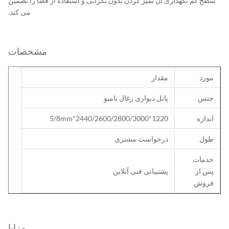
طح کم نگهداری آن تمیز کردن بدون نگرانی و استفاده از فضا را تضمین
می کند.
مشخصات
ورد
مقدار
نس
پانل دیواری زغال بامبو
ندازه
1220*2440/2600/2800/3000*5/8mm
ول
درخواست مشتری
دمات
س از
پشتیبانی فنی آنلاین
روش
مزایا