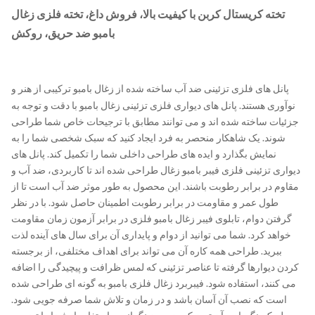
تخته کریستال کربن با کیفیت بالا، فروش داغ، تخته فلزی زغال
بامبو ضد حریق، روکش
پانل های فلزی تزئینی ضد آب ساخته شده از زغال بامبو ترکیبی از هنر و
وآوری هستند. پانل های دیواری فلزی تزئینی زغال بامبو با دقت و توجه به
ئیات ساخته شده اند و می توانند مطابق با ترجیحات خاص شما طراحی
شوند. یک شاهکار منحصر به فرد ایجاد کنید که سبک شخصی شما را به
نمایش بگذارد و ایده های طراحی داخلی شما را تکمیل کند. پانل های
واری تزئینی فلزی فیبر بامبو زغال طراحی شده اند تا کاربردی، ضد آب و
اوم در برابر رطوبت باشند. این محصول به طور موثر ضد آب است تا از
طول عمر و مقاومت در برابر رطوبت اطمینان حاصل شود. با در نظر
گرفتن دوام، تابلوی فیبر زغال بامبو فلزی در برابر آزمون زمان مقاومت
خواهد کرد. شما می توانید از دوام و پایداری آن برای سال های آینده لذت
ببرید. طراحی همه کاره آن می تواند برای اهداف مختلفی، از برجسته
دن دیوارها گرفته تا عناصر تزئینی که لمس ظرافت و پیچیدگی را اضافه
ی کنند، استفاده شود. فیبربرد زغال فلزی بامبو به گونه ای طراحی شده
است که نصب آن آسان باشد و در زمان و تلاش شما صرفه جویی شود.