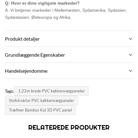
Q: Hvor er dine vigtigste markeder?
A: Vi betjener markeder i Mellemøsten, Sydamerika, Sydasien,
Sydøstasien, Østeuropa og Afrika.
Produkt detaljer
Material:
Grundlæggende Egenskaber
Wood plastic Composite Environmental Material
Mærkenavn:
Handelsejendomme
Feature:
zhuokang
waterproof and fireproof Moisture-proof
MOQ:
PRODUKT MODEL:
Tags:
1.22m brede PVC køkkenvægpaneler
Negotiate
Color:
customizable
Stofstruktur PVC køkkenvægpaneler
Customer Require
stykpris:
certifikat:
Træfiner Bambus Kul 3D PVC panel
Contact us
Size:
ISO9001
Customized Sizes Support
betalingsmetode:
RELATEREDE PRODUKTER
oprindelsesland:
L/C, D/A, D/P, T/T, Western Union, MoneyGram
Style:
China