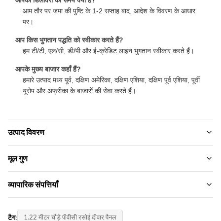
आम तौर पर जमा की पुष्टि के 1-2 सप्ताह बाद, आदेश के विवरण के आधार
पर।
आप किस भुगतान पद्धति को स्वीकार करते हैं?
हम टी/टी, एल/सी, डी/पी और ई-क्रेडिट लाइन भुगतान स्वीकार करते हैं।
आपके मुख्य बाजार कहाँ हैं?
हमारे उत्पाद मध्य पूर्व, दक्षिण अमेरिका, दक्षिण एशिया, दक्षिण पूर्व एशिया, पूर्वी
यूरोप और अफ्रीका के बाजारों की सेवा करते हैं।
उत्पाद विवरण
Material:
मूल गुण
पीवीसी, बांस चारकोल
ब्रांड नाम:
व्यापारिक संपत्तियाँ
Usage:
ZhuoKang
प्रशासन, मनोरंजन, गृहस्थी
न्यूनतम आदेश मात्रा:
उत्पाद मॉडल:
टैग:
1.22 मीटर चौड़े पीवीसी रसोई दीवार पैनल
मोल-भाव करना
Function: