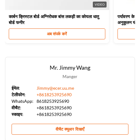
पीवीसी लकड़ी के वैनर वॉल पैनल
VIDEO
कार्बन क्रिस्टल बोर्ड अग्निरोधक बांस लकड़ी का कोयला धातु
पर्यावरण के अ
बोर्ड फनीर
अनुकूलन योग्
अब संपर्क करें
Mr. Jimmy Wang
Manger
ईमेल:
Jimmy@ecer.uu.me
टेलीफोन:
+8618253925690
WhatsApp:
8618253925690
वीचैट:
+8618253925690
स्काइप:
+8618253925690
वीचैट क्यूआर दिखाएँ