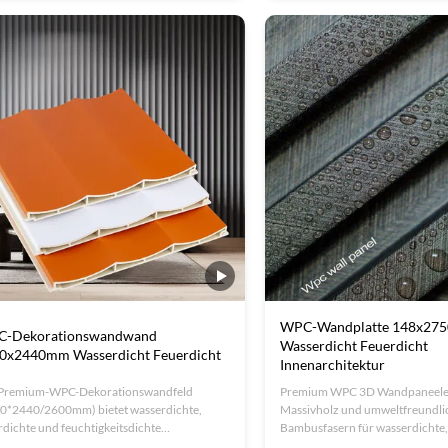
ache Installation.Ideal für Hotels, Büros und
für Hotels, Büros und Wohnunge
nungen.
Lebensdauer von über 30 Jahre
WPC-Wandplatte 148x27
-Dekorationswandwand
Wasserdicht Feuerdicht
0x2440mm Wasserdicht Feuerdicht
Innenarchitektur
Premium-WPC-Dekorationswandfeld
Premium WPC 3D Wandpaneele
0*2440/2600mm) bietet wasserdichte,
Massivholz und umweltfreundli
rdichte und feuchtigkeitsdichte
Bambusfasern für wasserdichte,
nschaften.Ideal für BürosISO-zertifiziert mit
feuchtigkeitsbeständige Innenr