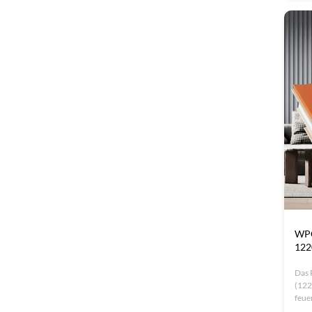
einf
Woh
WPC
122
Das 
(122
feue
Eige