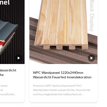
onen verfügbar.
Paneele durch einfache Installation, hohe Dichte
und schallabsorbierende Eigenschaften aus.
Ideal für Hotels, Büros und Gewerbeflächen mit
anpassbaren Größen und Designs. ISO-
zertifizierte Qualität mit OEM-Optionen
verfügbar.
sserdicht
WPC Wandpaneel 1220x2440mm
che
Wasserdicht Feuerfest Innendekoration
reinen
Premium-WPC-Verbundwerkstoff-PVC-
und
Wandplatten bieten wasserdichte, feuerdichte
reundlichen
und feuchtigkeitsdichte Haltbarkeit mit
ben verfügbar,
anpassbaren Farben/Stärken.Büroräume und
Hotels, Büros &
Geschäftsräume. ISO-zertifiziert mit OEM-