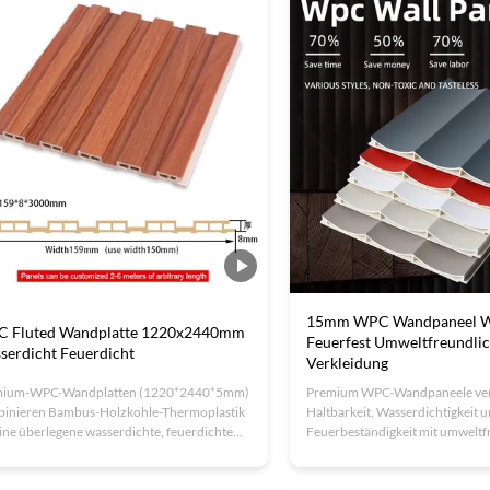
Geschäftsräume, die nach eleganten,
(ISO9001/14001) mit OEM-Opti
ungsarmen Lösungen suchen.
15mm WPC Wandpaneel Wa
 Fluted Wandplatte 1220x2440mm
Feuerfest Umweltfreundli
serdicht Feuerdicht
Verkleidung
mium-WPC-Wandplatten (1220*2440*5mm)
Premium WPC-Wandpaneele ve
inieren Bambus-Holzkohle-Thermoplastik
Haltbarkeit, Wasserdichtigkeit 
eine überlegene wasserdichte, feuerdichte
Feuerbeständigkeit mit umweltf
feuchtigkeitsdichte Leistung.Ideal für
Materialien. Sondergrößen/-far
nräume mit hoher Luftfeuchtigkeit und
ISO9001-zertifiziert. Ideal für 