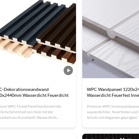
-Dekorationswandwand
WPC Wandpaneel 1220x
0x2440mm Wasserdicht Feuerdicht
Wasserdicht Feuerfest Inn
ium WPC Fluted Panel kombiniert die
Premium WPC Innenwandpaneel
rliche Schönheit von Holz mit der
wasserdichten, feuerfesten und 
barkeit von Kunststoff. Wasserdicht,
Schutz mit eleganten geprägten 
rdicht und umweltfreundlich, ideal für
Sondergrößen, umweltfreundlic
n- / Außenverkleidungen.und ISO-
einfache Installation machen sie 
fizierte QualitätPerfekt für Büros, Hotels
Hotels und Wohnungen. Zertifiz