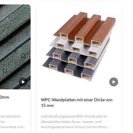
n mit einer
nachhaltiges Material.Ideal für BürosISO-
n.
zertifizierte OEM/ODM Lösungen.
50mm
WPC-Wandplatten mit einer Dicke von
15 mm
 kombinieren
Individuell angepasste WPC-Koextrudierte
che
Wandplatten bieten feuer-, wasser- und
 feuerfeste und
feuchtigkeitssicheren Schutz mit ISO9001-
äume.
zertifizierter Haltbarkeit.angepasste