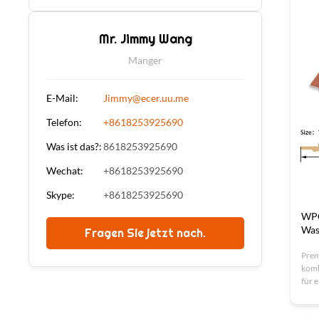
und 
wart
Mr. Jimmy Wang
Manger
E-Mail:
Jimmy@ecer.uu.me
Telefon:
+8618253925690
Was ist das?:
8618253925690
Wechat:
+8618253925690
Skype:
+8618253925690
WPC
Was
Fragen Sie jetzt nach.
Pre
komb
für 
und 
Inne