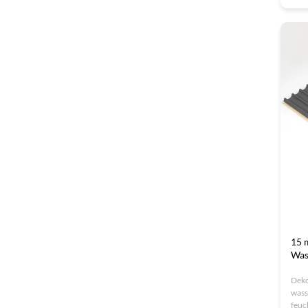
OEM
15 
Was
Deko
wass
feuc