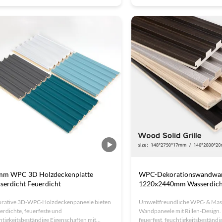
-Optionen.
Individuelle Größen/Farben, ei
Installation und ISO-zertifizierte
für Büros, Hotels und Wohnung
mm WPC 3D Holzdeckenplatte
WPC-Dekorationswandwa
serdicht Feuerdicht
1220x2440mm Wasserdicht
rative 3D-WPC-Holzdeckenpaneele bieten
Umweltfreundliche WPC- & Mas
erdichte, feuerfeste und
Wandpaneele mit Rillen-Design.
htigkeitsbeständige Eigenschaften mit
feuerfest, feuchtigkeitsbeständi