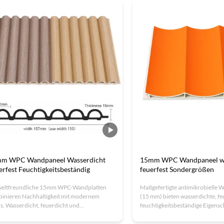
acher Montage, wartungsarme und
moderne Innenräume mit Gerä
ltfreundliche Materialien. ISO-zertifizierte
und einfacher Installation.
ikunterstützung.
m WPC Wandpaneel Wasserdicht
15mm WPC Wandpaneel wa
erfest Feuchtigkeitsbeständig
feuerfest Sondergrößen
eltfreundliche 15mm WPC-Wandplatten
Maßgefertigte antimikrobielle
inieren Nachhaltigkeit mit modernem
(15 mm) bieten wasserdichte, fe
s. Wasserdicht, feuerdicht und
feuchtigkeitsbeständige Eigensc
htigkeitsdicht, diese anpassbaren Platten
ISO9001-zertifiziert, umweltfr
ügen über ISO9001-Zertifizierung und
anpassbar für moderne Luxus-I