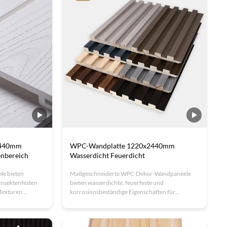
2440mm
WPC-Wandplatte 1220x2440mm
enbereich
Wasserdicht Feuerdicht
e bieten
Maßgeschneiderte WPC-Dekor-Wandpaneele
insektenfesten
bieten wasserdichte, feuerfeste und
Texturen.
korrosionsbeständige Eigenschaften für
hes Material und
langlebige Innenanwendungen. Hergestellt aus
ideal für Büros,
umweltfreundlichem Holz-Kunststoff-
iert
Verbundwerkstoff (WPC), zeichnen sich diese