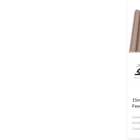
einf
umwe
Fabr
15m
Feu
Umw
komb
Luxu
feuc
verf