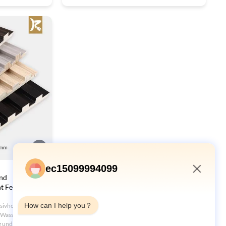
nfache
Größen/Farben, und modernes Luxusdesign für
 Qualität. Ideal
Hotels, Büros und mehr.
en.
ec15099994099
nd
 Feuerdicht
2:27 AM
How can I help you？
sivholz-
 Wasserdicht,
g und