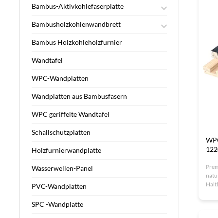
Bambus-Aktivkohlefaserplatte
Sichere Baustoffe
Bambusholzkohlenwandbrett
THR-freundliches Gebäude
Holzholzfaserplatten
Sek-Bamboo-Kohle
Bambus Holzkohleholzfurnier
THR-Baumaterialien
Wandtafel
WPC-Wandplatten
Wandplatten aus Bambusfasern
WPC geriffelte Wandtafel
Schallschutzplatten
WPC
122
Holzfurnierwandplatte
Prem
Wasserwellen-Panel
natü
Halt
PVC-Wandplatten
feue
Inne
SPC -Wandplatte
zerti