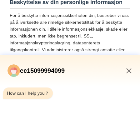
Beskyttelse av din personlige informasjon
For å beskytte informasjonssikkerheten din, bestreber vi oss
på å iverksette alle rimelige sikkerhetstiltak for å beskytte
informasjonen din, i tilfelle informasjonslekkasje, skade eller
tap, inkludert, men ikke begrenset til, SSL,
informasjonskrypteringslagring, datasenterets
tilgangskontroll. Vi administrerer også strengt ansatte eller
outsourcere som kan bli eksponert for informasjonen din,
inkludert, men ikke begrenset til, å signere
ec15099994099
konfidensialitetsavtaler med dem, ta forskjellige
myndighetskontroller avhengig av stillingen og overvåke
1:16 PM
deres operasjoner.
How can I help you？
Beskyttelse av mindreårige
Vi legger vekt på beskyttelsen av mindreåriges personlige
informasjon. Hvis du er mindreårig, foreslår vi at du ber
verge nøye lese disse personvernreglene og bruke
tjenestene våre eller gi informasjon til oss under forutsetning
av å innhente samtykke fra vergen din.