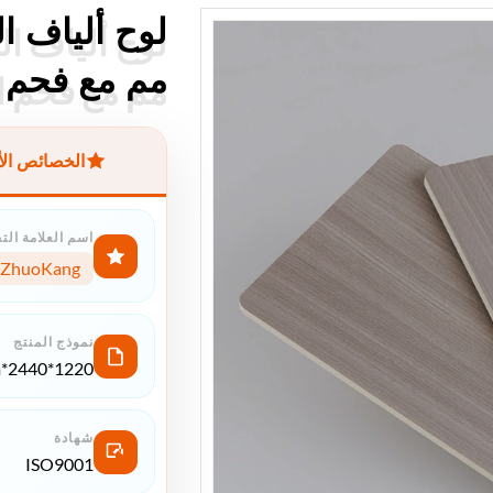
مم مع فحم ا
مم مع فحم ا
الخصائص ال
اسم العلامة الت
ZhuoKang
نموذج المنتج
1220*2440*5mm/8mm
شهادة
ISO9001