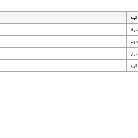
البند
مواد
حجم
طول
لبيع