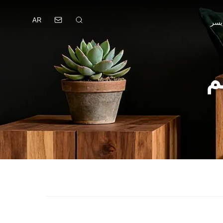
AR
يسر
م