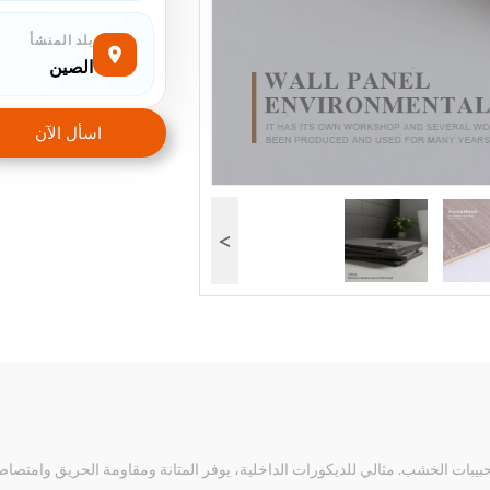
بلد المنشأ
الصين
اسأل الآن
>
 حبيبات الخشب. مثالي للديكورات الداخلية، يوفر المتانة ومقاومة الحريق وام